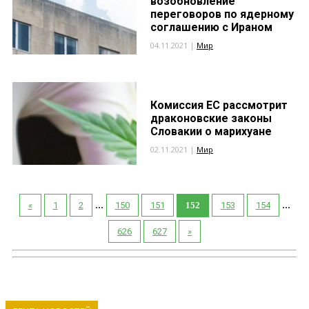
возобновление
переговоров по ядерному
соглашению с Ираном
04.11.2021 |
Мир
Комиссия ЕС рассмотрит
драконовские законы
Словакии о марихуане
02.11.2021 |
Мир
...
...
«
1
2
150
151
152
153
154
626
627
»