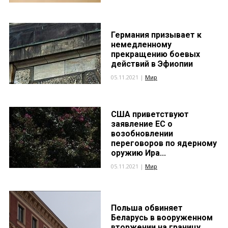
Германия призывает к
немедленному
прекращению боевых
действий в Эфиопии
05.11.2021 |
Мир
США приветствуют
заявление ЕС о
возобновлении
переговоров по ядерному
оружию Ира...
05.11.2021 |
Мир
Польша обвиняет
Беларусь в вооруженном
вторжении на границу