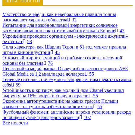
ЛЕНТА НОВОСТЕЙ
Мастерство очереди: как невербальные правила толпы
раскрывают характер общества
32
Испытание для возобновляемой энергетики: солнечное
затмение временно сократит выработку тока в Европе
42
Укрощение проводов: организуем «электрические джунгли»
без затрат
53
Сила характера: как Шарлиз Терон в 51 год меняет правила
игры в киноиндустрии
45
Открытый пирог с курицей и грибами: секреты песочной
основы без глютена
76
Перестройка медиарынка: Disney избавляется от доли в A+E
Global Media за 1,2 миллиарда долларов
55
Теневые сигналы: почему мозг запрещает нам щекотать самих
себя
59
Устойчивость к кризису: как модный дом Chanel увеличил
выручку на 16% вопреки спаду в отрасли
55
Экономика автопутешествий: на каких трассах Польши
взимают плату и как избежать лишних трат
55
Футбольный феномен: английские игроки установили рекорд
по общей сумме трансферов за месяц
107
Все новости