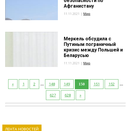
безопасности по
Афганистану
11.11.2021 |
Мир
Меркель обсудила с
Путиным пограничный
кризис между Польшей и
Беларусью
11.11.2021 |
Мир
...
...
«
1
2
148
149
150
151
152
627
628
»
ЛЕНТА НОВОСТЕЙ