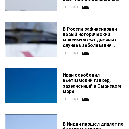
11.11.2021 |
Мир
В России зафиксирован
новый исторический
максимум ежедневных
случаев заболевания...
11.11.2021 |
Мир
Иран освободил
вьетнамский танкер,
захваченный в Оманском
море
11.11.2021 |
Мир
В Индии прошел диалог по