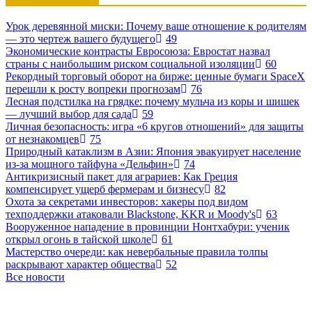
Урок деревянной миски: Почему ваше отношение к родителям
— это чертеж вашего будущего
49
Экономические контрасты Евросоюза: Евростат назвал
страны с наибольшим риском социальной изоляции
60
Рекордный торговый оборот на бирже: ценные бумаги SpaceX
перешли к росту вопреки прогнозам
76
Лесная подстилка на грядке: почему мульча из коры и шишек
— лучший выбор для сада
59
Личная безопасность: игра «6 кругов отношений» для защиты
от незнакомцев
75
Природный катаклизм в Азии: Япония эвакуирует население
из-за мощного тайфуна «Дельфин»
74
Антикризисный пакет для аграриев: Как Греция
компенсирует ущерб фермерам и бизнесу
82
Охота за секретами инвесторов: хакеры под видом
техподдержки атаковали Blackstone, KKR и Moody's
63
Вооруженное нападение в провинции Нонтхабури: ученик
открыл огонь в тайской школе
61
Мастерство очереди: как невербальные правила толпы
раскрывают характер общества
52
Все новости