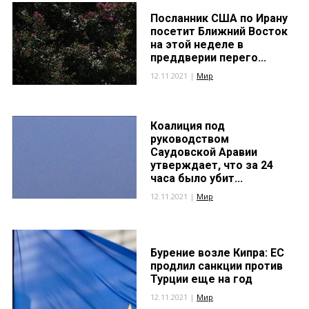
Посланник США по Ирану
посетит Ближний Восток
на этой неделе в
преддверии перего...
12.11.2021 |
Мир
Коалиция под
руководством
Саудовской Аравии
утверждает, что за 24
часа было убит...
12.11.2021 |
Мир
Бурение возле Кипра: ЕС
продлил санкции против
Турции еще на год
12.11.2021 |
Мир