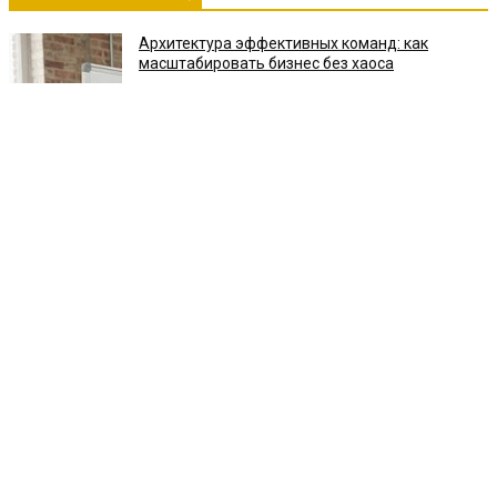
Архитектура эффективных команд: как
масштабировать бизнес без хаоса
Инцидент в небе США: американский
истребитель F-35B потерпел аварию в Сан-
Диего
Гидрологический кризис в Европе: Румыния
подорвала скалу на Дунае ради работы АЭС
Шенгенский кризис: Италия готовит
экстренные меры в отношении Испании после
событий в Сеуте
Ритм красоты: как вариабельность сердечного
ритма управляет омоложением