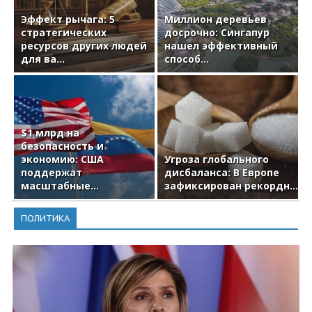
Эффект рычага: 5
Миллион деревьев
стратегических
досрочно: Сингапур
ресурсов других людей
нашел эффективный
для ва...
способ...
$1 млрд на
безопасность и
экономию: США
Угроза глобального
поддержат
дисбаланса: В Европе
масштабные...
зафиксирован рекордн...
ПОЛИТИКА