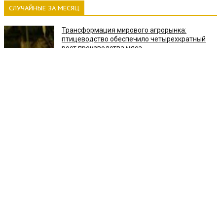
СЛУЧАЙНЫЕ ЗА МЕСЯЦ
Трансформация мирового агрорынка:
птицеводство обеспечило четырехкратный
рост производства мяса
Открытый пирог с курицей и грибами: секреты
песочной основы без глютена
Анализ безопасности ЕС: прорыв мигрантов в
Сеуту рассматривают как вероятную
гибридную операцию
Охота за секретами инвесторов: хакеры под
видом техподдержки атаковали Blackstone,
KKR и Moody's
Лесной пожар под Афинами: сильный ветер
мешает спасателям тушить огонь в Греции