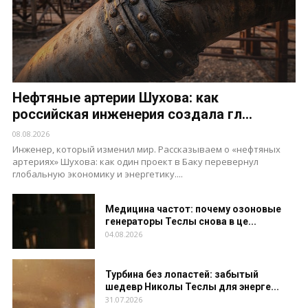
Нефтяные артерии Шухова: как
российская инженерия создала гл...
08.08.2026
Инженер, который изменил мир. Рассказываем о «нефтяных
артериях» Шухова: как один проект в Баку перевернул
глобальную экономику и энергетику....
Медицина частот: почему озоновые
генераторы Теслы снова в це...
04.08.2026
Турбина без лопастей: забытый
шедевр Николы Теслы для энерге...
31.07.2026