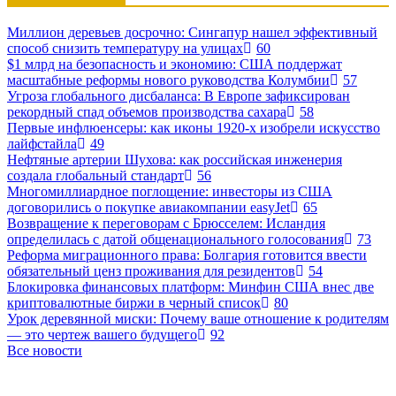
Миллион деревьев досрочно: Сингапур нашел эффективный
способ снизить температуру на улицах
60
$1 млрд на безопасность и экономию: США поддержат
масштабные реформы нового руководства Колумбии
57
Угроза глобального дисбаланса: В Европе зафиксирован
рекордный спад объемов производства сахара
58
Первые инфлюенсеры: как иконы 1920-х изобрели искусство
лайфстайла
49
Нефтяные артерии Шухова: как российская инженерия
создала глобальный стандарт
56
Многомиллиардное поглощение: инвесторы из США
договорились о покупке авиакомпании easyJet
65
Возвращение к переговорам с Брюсселем: Исландия
определилась с датой общенационального голосования
73
Реформа миграционного права: Болгария готовится ввести
обязательный ценз проживания для резидентов
54
Блокировка финансовых платформ: Минфин США внес две
криптовалютные биржи в черный список
80
Урок деревянной миски: Почему ваше отношение к родителям
— это чертеж вашего будущего
92
Все новости