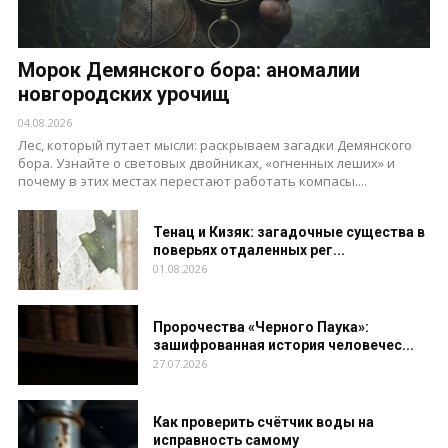
Морок Демянского бора: аномалии
новгородских урочищ
04.08.2026
Лес, который путает мысли: раскрываем загадки Демянского
бора. Узнайте о световых двойниках, «огненных леших» и
почему в этих местах перестают работать компасы....
Тенац и Кизяк: загадочные существа в
поверьях отдаленных рег...
01.08.2026
Пророчества «Черного Паука»:
зашифрованная история человечес...
27.07.2026
Как проверить счётчик воды на
исправность самому