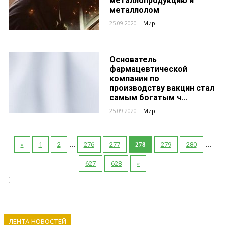
металлопродукцию и
металлолом
25.09.2020 |
Мир
Основатель
фармацевтической
компании по
производству вакцин стал
самым богатым ч...
25.09.2020 |
Мир
...
...
«
1
2
276
277
278
279
280
627
628
»
ЛЕНТА НОВОСТЕЙ