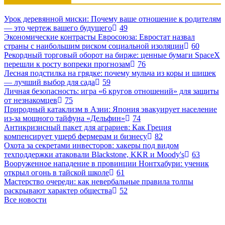
Урок деревянной миски: Почему ваше отношение к родителям
— это чертеж вашего будущего
49
Экономические контрасты Евросоюза: Евростат назвал
страны с наибольшим риском социальной изоляции
60
Рекордный торговый оборот на бирже: ценные бумаги SpaceX
перешли к росту вопреки прогнозам
76
Лесная подстилка на грядке: почему мульча из коры и шишек
— лучший выбор для сада
59
Личная безопасность: игра «6 кругов отношений» для защиты
от незнакомцев
75
Природный катаклизм в Азии: Япония эвакуирует население
из-за мощного тайфуна «Дельфин»
74
Антикризисный пакет для аграриев: Как Греция
компенсирует ущерб фермерам и бизнесу
82
Охота за секретами инвесторов: хакеры под видом
техподдержки атаковали Blackstone, KKR и Moody's
63
Вооруженное нападение в провинции Нонтхабури: ученик
открыл огонь в тайской школе
61
Мастерство очереди: как невербальные правила толпы
раскрывают характер общества
52
Все новости