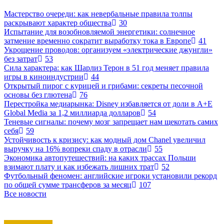
Мастерство очереди: как невербальные правила толпы
раскрывают характер общества
30
Испытание для возобновляемой энергетики: солнечное
затмение временно сократит выработку тока в Европе
41
Укрощение проводов: организуем «электрические джунгли»
без затрат
53
Сила характера: как Шарлиз Терон в 51 год меняет правила
игры в киноиндустрии
44
Открытый пирог с курицей и грибами: секреты песочной
основы без глютена
76
Перестройка медиарынка: Disney избавляется от доли в A+E
Global Media за 1,2 миллиарда долларов
54
Теневые сигналы: почему мозг запрещает нам щекотать самих
себя
59
Устойчивость к кризису: как модный дом Chanel увеличил
выручку на 16% вопреки спаду в отрасли
55
Экономика автопутешествий: на каких трассах Польши
взимают плату и как избежать лишних трат
52
Футбольный феномен: английские игроки установили рекорд
по общей сумме трансферов за месяц
107
Все новости