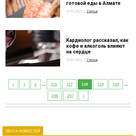
готовой еды в Алмате
13.01.2022 |
Статьи
Кардиолог рассказал, как
кофе и алкоголь влияют
на сердце
13.01.2022 |
Статьи
...
...
«
1
2
126
127
128
129
130
296
297
»
ЛЕНТА НОВОСТЕЙ