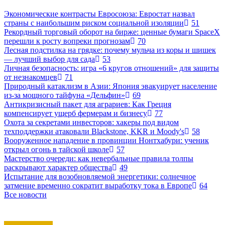
Экономические контрасты Евросоюза: Евростат назвал
страны с наибольшим риском социальной изоляции
51
Рекордный торговый оборот на бирже: ценные бумаги SpaceX
перешли к росту вопреки прогнозам
70
Лесная подстилка на грядке: почему мульча из коры и шишек
— лучший выбор для сада
53
Личная безопасность: игра «6 кругов отношений» для защиты
от незнакомцев
71
Природный катаклизм в Азии: Япония эвакуирует население
из-за мощного тайфуна «Дельфин»
69
Антикризисный пакет для аграриев: Как Греция
компенсирует ущерб фермерам и бизнесу
77
Охота за секретами инвесторов: хакеры под видом
техподдержки атаковали Blackstone, KKR и Moody's
58
Вооруженное нападение в провинции Нонтхабури: ученик
открыл огонь в тайской школе
57
Мастерство очереди: как невербальные правила толпы
раскрывают характер общества
49
Испытание для возобновляемой энергетики: солнечное
затмение временно сократит выработку тока в Европе
64
Все новости