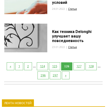
условий
24.01.2022 |
Статьи
Как техника Delonghi
улучшает вашу
повседневность
23.01.2022 |
Статьи
...
...
«
1
2
124
125
126
127
128
296
297
»
ЛЕНТА НОВОСТЕЙ