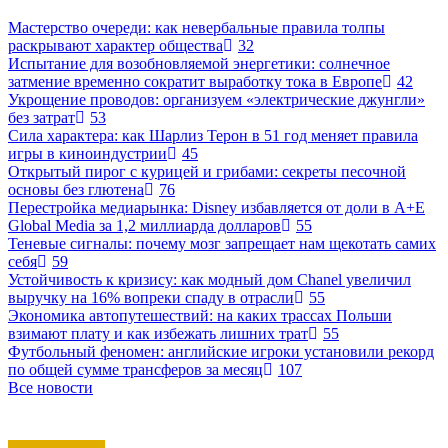
Мастерство очереди: как невербальные правила толпы
раскрывают характер общества
32
Испытание для возобновляемой энергетики: солнечное
затмение временно сократит выработку тока в Европе
42
Укрощение проводов: организуем «электрические джунгли»
без затрат
53
Сила характера: как Шарлиз Терон в 51 год меняет правила
игры в киноиндустрии
45
Открытый пирог с курицей и грибами: секреты песочной
основы без глютена
76
Перестройка медиарынка: Disney избавляется от доли в A+E
Global Media за 1,2 миллиарда долларов
55
Теневые сигналы: почему мозг запрещает нам щекотать самих
себя
59
Устойчивость к кризису: как модный дом Chanel увеличил
выручку на 16% вопреки спаду в отрасли
55
Экономика автопутешествий: на каких трассах Польши
взимают плату и как избежать лишних трат
55
Футбольный феномен: английские игроки установили рекорд
по общей сумме трансферов за месяц
107
Все новости