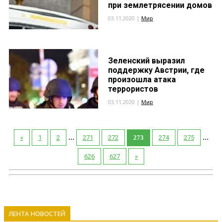
при землетрясении домов
03.11.2020 |
Мир
Зеленский выразил
поддержку Австрии, где
произошла атака
террористов
03.11.2020 |
Мир
...
...
«
1
2
271
272
273
274
275
626
627
»
ЛЕНТА НОВОСТЕЙ