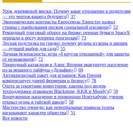
Урок деревянной миски: Почему ваше отношение к родителям
— это чертеж вашего будущего
37
Экономические контрасты Евросоюза: Евростат назвал
страны с наибольшим риском социальной изоляции
52
Рекордный торговый оборот на бирже: ценные бумаги SpaceX
перешли к росту вопреки прогнозам
73
Лесная подстилка на грядке: почему мульча из коры и шишек
— лучший выбор для сада
55
Личная безопасность: игра «6 кругов отношений» для защиты
от незнакомцев
72
Природный катаклизм в Азии: Япония эвакуирует население
из-за мощного тайфуна «Дельфин»
69
Антикризисный пакет для аграриев: Как Греция
компенсирует ущерб фермерам и бизнесу
78
Охота за секретами инвесторов: хакеры под видом
техподдержки атаковали Blackstone, KKR и Moody's
59
Вооруженное нападение в провинции Нонтхабури: ученик
открыл огонь в тайской школе
58
Мастерство очереди: как невербальные правила толпы
раскрывают характер общества
51
Все новости