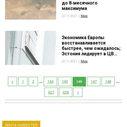
до 8-месячного
максимума
22.11.2021 |
Мир
Экономика Европы
восстанавливается
быстрее, чем ожидалось;
Эстония лидирует в ЦВ...
20.11.2021 |
Мир
...
...
«
1
2
144
145
146
147
148
627
628
»
ЛЕНТА НОВОСТЕЙ