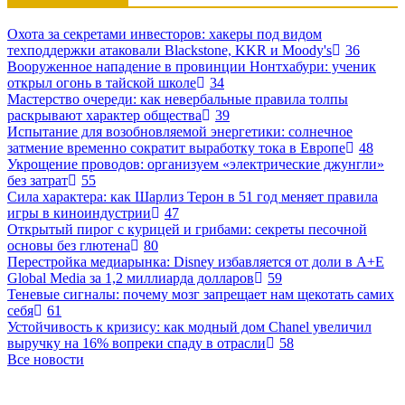
Охота за секретами инвесторов: хакеры под видом
техподдержки атаковали Blackstone, KKR и Moody's
36
Вооруженное нападение в провинции Нонтхабури: ученик
открыл огонь в тайской школе
34
Мастерство очереди: как невербальные правила толпы
раскрывают характер общества
39
Испытание для возобновляемой энергетики: солнечное
затмение временно сократит выработку тока в Европе
48
Укрощение проводов: организуем «электрические джунгли»
без затрат
55
Сила характера: как Шарлиз Терон в 51 год меняет правила
игры в киноиндустрии
47
Открытый пирог с курицей и грибами: секреты песочной
основы без глютена
80
Перестройка медиарынка: Disney избавляется от доли в A+E
Global Media за 1,2 миллиарда долларов
59
Теневые сигналы: почему мозг запрещает нам щекотать самих
себя
61
Устойчивость к кризису: как модный дом Chanel увеличил
выручку на 16% вопреки спаду в отрасли
58
Все новости