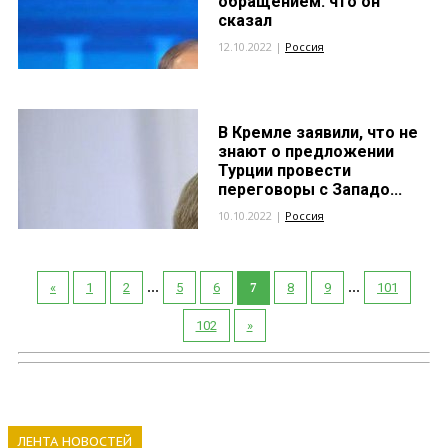
обращением: что он
сказал
12.10.2022 |
Россия
В Кремле заявили, что не
знают о предложении
Турции провести
переговоры с Западо...
10.10.2022 |
Россия
...
...
«
1
2
5
6
7
8
9
101
102
»
ЛЕНТА НОВОСТЕЙ