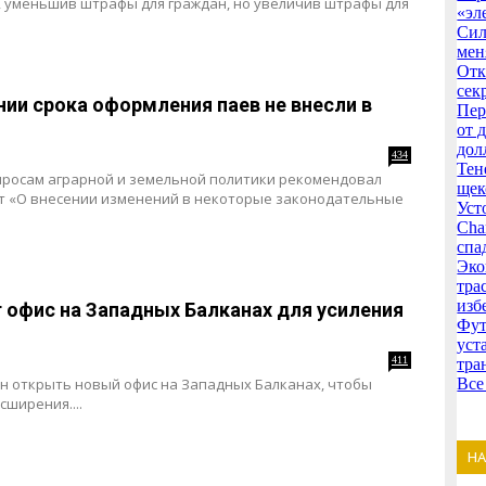
, уменьшив штрафы для граждан, но увеличив штрафы для
«эл
Сил
мен
Отк
сек
ии срока оформления паев не внесли в
Пер
от 
дол
434
Тен
просам аграрной и земельной политики рекомендовал
щек
кт «О внесении изменений в некоторые законодательные
Уст
Cha
спа
Эко
тра
изб
 офис на Западных Балканах для усиления
Фут
уст
411
тра
н открыть новый офис на Западных Балканах, чтобы
Все
сширения....
Н