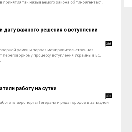
в принятия так называемого закона об "иноагентах",
и дату важного решения о вступлении
544
оворной рамки и первая межправительственная
т переговорному процессу вступления Украины в ЕС,
.
атили работу на сутки
578
работать аэропорты Тегерана и ряда городов в западной