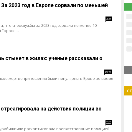
За 2023 год в Европе сорвали по меньшей
379
 что спецслужбы за 2023 год сорвали не менее 10
Европе....
вь стынет в жилах: ученые рассказали о
1040
олько жертвоприношения были популярны в Ерове во время
С
 отреагировала на действия полиции во
702
Зурабишвили раскритиковала препятствование полицией