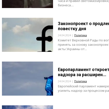
часа и правил светомаскировки
бизнеса....
Законопроект о продлен
повестку дня
24.04.2024 |
Политика
Комитет Верховной Рады по во
принять за основу законопрое
акты Украины от...
Европарламент откроет
надзора за расширен...
24.04.2024 |
Политика
Европейский парламент намере
усилить надзор за процессом ра