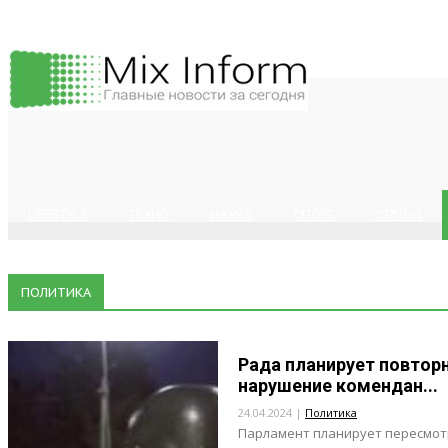
LIFESTYLE
ТЕХНО
НАУКА
СПОРТ
СТАТЬИ
ПОЛИТИКА
Рада планирует повтор
нарушение комендан...
24.04.2024 |
Политика
Парламент планирует пересмот