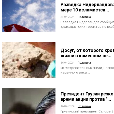
Разведка Нидерландов: 
мере 10 исламистск...
23.04.2024 |
Политика
Разведка Нидерландов сообщила,
джихадистских терактов по всей 
Досуг, от которого кро
жизни в каменном ве...
16.04.2024 |
Политика
Исследователи выяснили, наск
каменного века....
Президент Грузии резко
время акции против "...
16.04.2024 |
Политика
Грузинский президент Саломе 