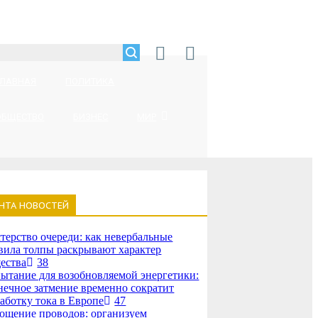
ГЛАВНАЯ
ПОЛИТИКА
ОБЩЕСТВО
БИЗНЕС
МИР
НТА НОВОСТЕЙ
терство очереди: как невербальные
вила толпы раскрывают характер
ества
38
ытание для возобновляемой энергетики:
нечное затмение временно сократит
аботку тока в Европе
47
ощение проводов: организуем