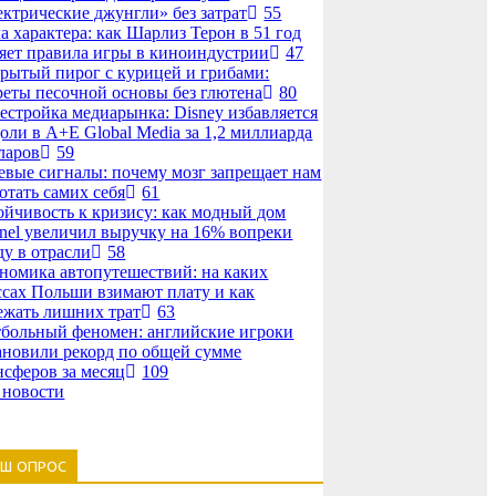
ектрические джунгли» без затрат
55
а характера: как Шарлиз Терон в 51 год
яет правила игры в киноиндустрии
47
рытый пирог с курицей и грибами:
реты песочной основы без глютена
80
естройка медиарынка: Disney избавляется
доли в A+E Global Media за 1,2 миллиарда
ларов
59
евые сигналы: почему мозг запрещает нам
отать самих себя
61
ойчивость к кризису: как модный дом
nel увеличил выручку на 16% вопреки
ду в отрасли
58
номика автопутешествий: на каких
ссах Польши взимают плату и как
ежать лишних трат
63
больный феномен: английские игроки
ановили рекорд по общей сумме
нсферов за месяц
109
 новости
АШ ОПРОС