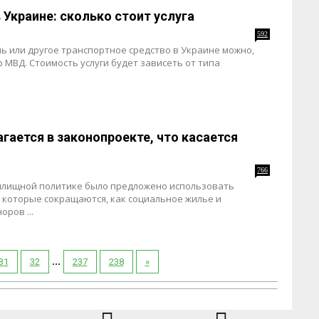
 Украине: сколько стоит услуга
592
 или другое транспортное средство в Украине можно,
 МВД. Стоимость услуги будет зависеть от типа
гается в законопроекте, что касается
766
илищной политике было предложено использовать
которые сокращаются, как социальное жилье и
ров ...
...
31
32
237
238
»