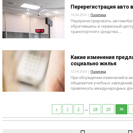
Перерегистрация авто в
14.04.2024 |
Политика
Перерегистрировать автомобиль
обратившись в сервисный центр
транспортного средства....
Какие изменения предла
социально жилья
12.04.2024 |
Политика
При обсуждении изменений в ж
общежития учебных заведений, 
привлекать международных доно
...
«
1
2
28
29
30