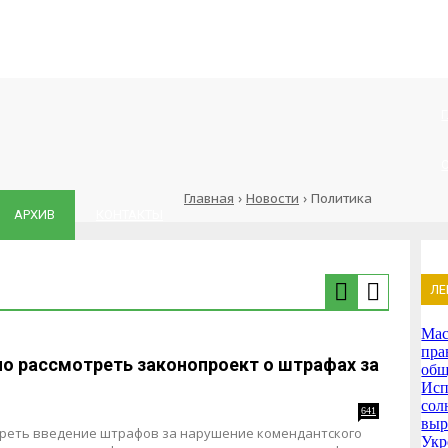
Главная
›
Новости
›
Политика
АРХИВ
КОНТАКТЫ
ЛЕ
Мас
пра
но рассмотреть законопроект о штрафах за
общ
Исп
сол
641
выр
реть введение штрафов за нарушение комендантского
Укр