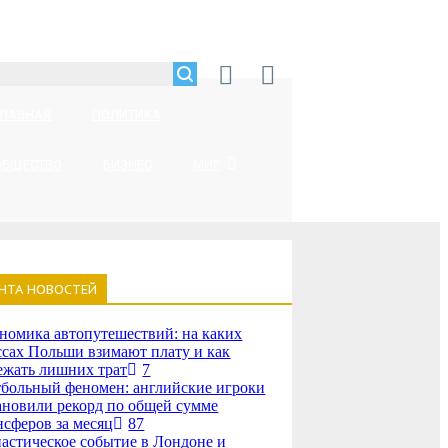
ГЛАВНАЯ
ПОЛИТИКА
ОБЩЕСТВО
БИЗНЕС
МИР
НТА НОВОСТЕЙ
номика автопутешествий: на каких
ссах Польши взимают плату и как
ежать лишних трат
7
больный феномен: английские игроки
ановили рекорд по общей сумме
нсферов за месяц
87
астическое событие в Лондоне и