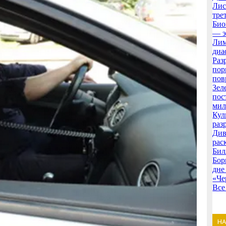
Лис
тре
Био
— э
Лим
диа
Раз
пор
пов
Зел
пос
мил
Кул
раз
Див
рас
Бил
Бор
дне
«Че
Все
Н