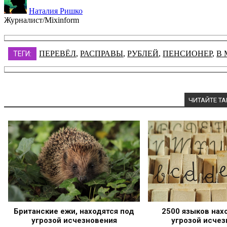
Наталия Ришко
Журналист/Mixinform
ПЕРЕВЁЛ
,
РАСПРАВЫ
,
РУБЛЕЙ
,
ПЕНСИОНЕР
,
В
ТЕГИ:
ЧИТАЙТЕ Т
Британские ежи, находятся под
2500 языков нах
угрозой исчезновения
угрозой исчез