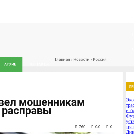
Главная
›
Новости
›
Россия
АРХИВ
КОНТАКТЫ
ЛЕ
евел мошенникам
Эко
тра
й расправы
изб
Фут
уст
760
0.0
0
тра
Дин