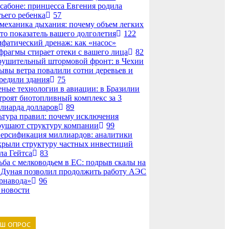
сабоне: принцесса Евгения родила
тьего ребенка
57
механика дыхания: почему объем легких
то показатель вашего долголетия
122
фатический дренаж: как «насос»
фрагмы стирает отеки с вашего лица
82
рушительный штормовой фронт: в Чехии
ывы ветра повалили сотни деревьев и
редили здания
75
еные технологии в авиации: в Бразилии
троят биотопливный комплекс за 3
лиарда долларов
89
ьтура правил: почему исключения
рушают структуру компании
99
ерсификация миллиардов: аналитики
крыли структуру частных инвестиций
ла Гейтса
83
ьба с мелководьем в ЕС: подрыв скалы на
 Дуная позволил продолжить работу АЭС
рнавода»
96
 новости
АШ ОПРОС