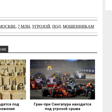
 МОСКВЕ
,
7 МЛН
,
УГРОЗОЙ
,
ПОД
,
МОШЕННИКАМ
АКЖЕ
одятся под
Гран-при Сингапура находится
новения
под угрозой срыва