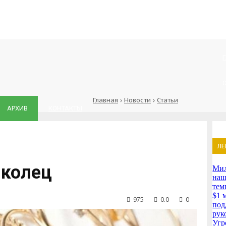
Главная
›
Новости
›
Статьи
АРХИВ
КОНТАКТЫ
ЛЕ
 колец
Мил
наш
тем
$1 
975
0.0
0
под
рук
Угр