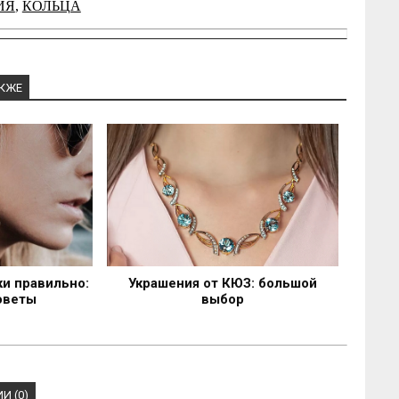
ИЯ
,
КОЛЬЦА
АКЖЕ
и правильно:
Украшения от КЮЗ: большой
оветы
выбор
И (0)