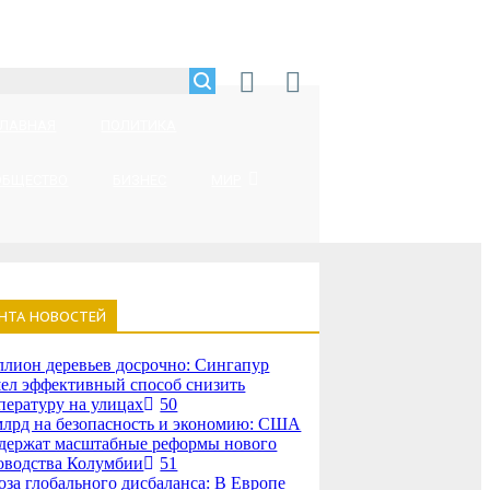
ГЛАВНАЯ
ПОЛИТИКА
ОБЩЕСТВО
БИЗНЕС
МИР
НТА НОВОСТЕЙ
лион деревьев досрочно: Сингапур
ел эффективный способ снизить
пературу на улицах
50
млрд на безопасность и экономию: США
держат масштабные реформы нового
оводства Колумбии
51
оза глобального дисбаланса: В Европе