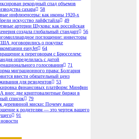
иксирован рекордный спад объемов
изводства сахара
58
вые инфлюенсеры: как иконы 1920-х
брели искусство лайфстайла
49
тяные артерии Шухова: как российская
енерия создала глобальный стандарт
56
гомиллиардное поглощение: инвесторы
США договорились о покупке
акомпании easyJet
64
вращение к переговорам с Брюсселем:
андия определилась с датой
енационального голосования
71
орма миграционного права: Болгария
овится ввести обязательный ценз
живания для резидентов
53
кировка финансовых платформ: Минфин
 внес две криптовалютные биржи в
ный список
79
к деревянной миски: Почему ваше
ошение к родителям — это чертеж вашего
ущего
91
 новости