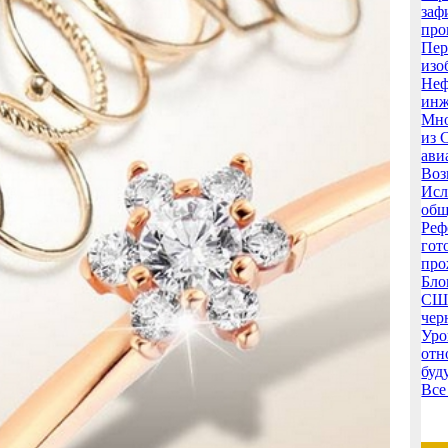
заф
про
Пер
изо
Неф
инж
Мно
из 
ави
Воз
Исл
общ
Реф
гот
про
Бло
США
чер
Уро
отн
буд
Все