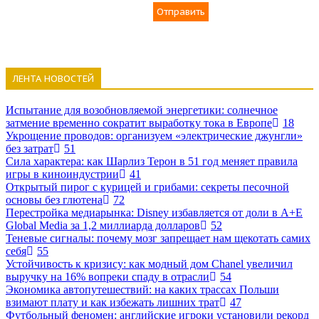
Отправить
ЛЕНТА НОВОСТЕЙ
Испытание для возобновляемой энергетики: солнечное
затмение временно сократит выработку тока в Европе
18
Укрощение проводов: организуем «электрические джунгли»
без затрат
51
Сила характера: как Шарлиз Терон в 51 год меняет правила
игры в киноиндустрии
41
Открытый пирог с курицей и грибами: секреты песочной
основы без глютена
72
Перестройка медиарынка: Disney избавляется от доли в A+E
Global Media за 1,2 миллиарда долларов
52
Теневые сигналы: почему мозг запрещает нам щекотать самих
себя
55
Устойчивость к кризису: как модный дом Chanel увеличил
выручку на 16% вопреки спаду в отрасли
54
Экономика автопутешествий: на каких трассах Польши
взимают плату и как избежать лишних трат
47
Футбольный феномен: английские игроки установили рекорд