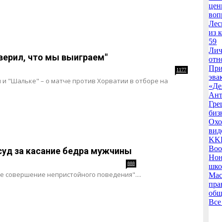
цен
воп
Лес
из 
59
Лич
 верил, что мы выиграем"
отн
При
1177
эва
и "Шальке" – о матче против Хорватии в отборе на
«Де
Ант
Гре
биз
Охо
вид
KKR
Воо
уд за касание бедра мужчины
Нон
888
шко
е совершение непристойного поведения"....
Мас
пра
общ
Все