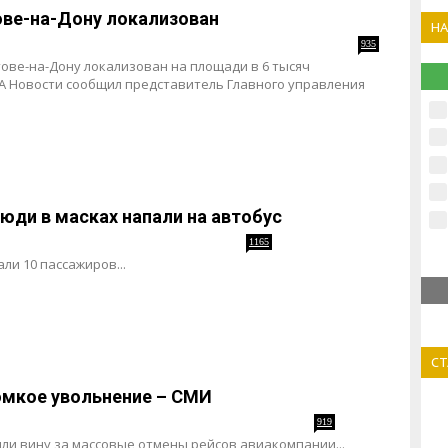
ове-на-Дону локализован
Н
935
ове-на-Дону локализован на площади в 6 тысяч
А Новости сообщил представитель Главного управления
юди в масках напали на автобус
1165
и 10 пассажиров...
С
ромкое увольнение – СМИ
919
или вину за массовые отмены рейсов авиакомпании...