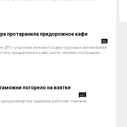
ура протаранила придорожное кафе
881
те ДТП с участием легкового и двух грузовых автомобилей
стену придорожного кафе, шесть человек пострадали....
таможни погорело на взятке
1217
 для руководства задержан работник таможни...