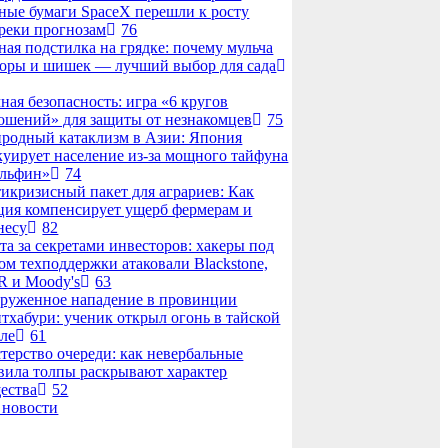
ные бумаги SpaceX перешли к росту
реки прогнозам
76
ная подстилка на грядке: почему мульча
коры и шишек — лучший выбор для сада
ная безопасность: игра «6 кругов
ошений» для защиты от незнакомцев
75
родный катаклизм в Азии: Япония
куирует население из-за мощного тайфуна
льфин»
74
икризисный пакет для аграриев: Как
ция компенсирует ущерб фермерам и
несу
82
та за секретами инвесторов: хакеры под
ом техподдержки атаковали Blackstone,
 и Moody's
63
руженное нападение в провинции
тхабури: ученик открыл огонь в тайской
ле
61
терство очереди: как невербальные
вила толпы раскрывают характер
ества
52
 новости