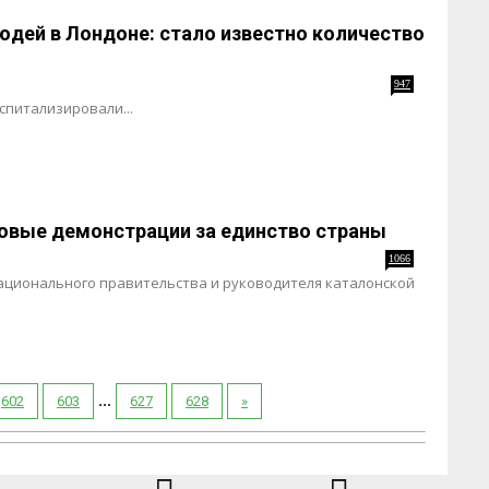
юдей в Лондоне: стало известно количество
947
спитализировали...
овые демонстрации за единство страны
1066
ационального правительства и руководителя каталонской
...
602
603
627
628
»