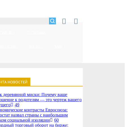
ГЛАВНАЯ
ПОЛИТИКА
ОБЩЕСТВО
БИЗНЕС
МИР
НТА НОВОСТЕЙ
к деревянной миски: Почему ваше
ошение к родителям — это чертеж вашего
ущего
49
номические контрасты Евросоюза:
остат назвал страны с наибольшим
ком социальной изоляции
60
ордный торговый оборот на бирже: