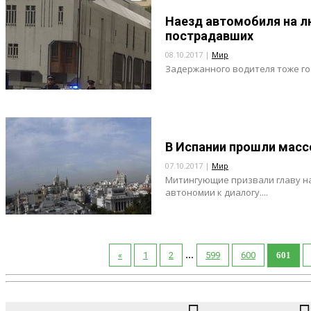
Наезд автомобиля на л
пострадавших
08.10.2017 |
Мир
Задержанного водителя тоже го
В Испании прошли масс
07.10.2017 |
Мир
Митингующие призвали главу н
автономии к диалогу....
...
«
1
2
599
600
601