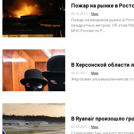
Пожар на рынке в Рост
09.10.2017 |
Мир
Пожар на вещевом рынке в Рост
квадратных метров. Об этом РИ
МЧС России по Р...
В Херсонской области л
09.10.2017 |
Мир
Жертвами злоумышленников стал
В Ryanair произошло г
09.10.2017 |
Мир
Стали известно, на кого возлож