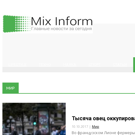
LIFESTYLE
ТЕХНО
НАУКА
СПОРТ
СТАТЬИ
МИР
Тысяча овец оккупиров
10.10.2017 |
Мир
Во французском Лионе фермеры 