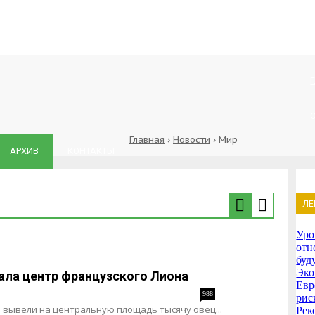
Главная
›
Новости
›
Мир
АРХИВ
КОНТАКТЫ
ЛЕ
Уро
отн
буд
Эко
ала центр французского Лиона
Евр
988
рис
вывели на центральную площадь тысячу овец...
Рек