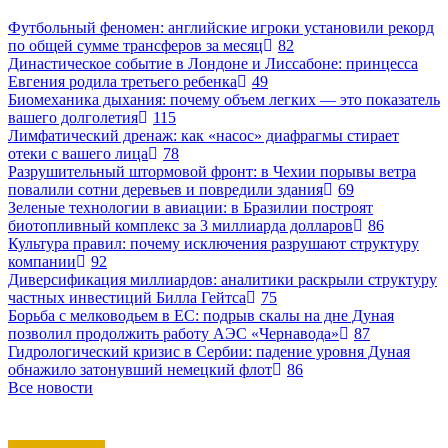
Футбольный феномен: английские игроки установили рекорд
по общей сумме трансферов за месяц
82
Династическое событие в Лондоне и Лиссабоне: принцесса
Евгения родила третьего ребенка
49
Биомеханика дыхания: почему объем легких — это показатель
вашего долголетия
115
Лимфатический дренаж: как «насос» диафрагмы стирает
отеки с вашего лица
78
Разрушительный штормовой фронт: в Чехии порывы ветра
повалили сотни деревьев и повредили здания
69
Зеленые технологии в авиации: в Бразилии построят
биотопливный комплекс за 3 миллиарда долларов
86
Культура правил: почему исключения разрушают структуру
компании
92
Диверсификация миллиардов: аналитики раскрыли структуру
частных инвестиций Билла Гейтса
75
Борьба с мелководьем в ЕС: подрыв скалы на дне Дуная
позволил продолжить работу АЭС «Чернавода»
87
Гидрологический кризис в Сербии: падение уровня Дуная
обнажило затонувший немецкий флот
86
Все новости