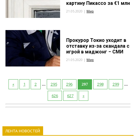
картину Пикассо за €1 млн
21.05.2020 |
Мир
Прокурор Токио уходит в
отставку из-за скандала с
игрой в маджонг − СМИ
21.05.2020 |
Мир
...
...
«
1
2
295
296
297
298
299
626
627
»
ЛЕНТА НОВОСТЕЙ