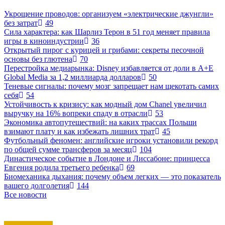
Укрощение проводов: организуем «электрические джунгли»
без затрат
49
Сила характера: как Шарлиз Терон в 51 год меняет правила
игры в киноиндустрии
36
Открытый пирог с курицей и грибами: секреты песочной
основы без глютена
70
Перестройка медиарынка: Disney избавляется от доли в A+E
Global Media за 1,2 миллиарда долларов
50
Теневые сигналы: почему мозг запрещает нам щекотать самих
себя
54
Устойчивость к кризису: как модный дом Chanel увеличил
выручку на 16% вопреки спаду в отрасли
53
Экономика автопутешествий: на каких трассах Польши
взимают плату и как избежать лишних трат
45
Футбольный феномен: английские игроки установили рекорд
по общей сумме трансферов за месяц
104
Династическое событие в Лондоне и Лиссабоне: принцесса
Евгения родила третьего ребенка
69
Биомеханика дыхания: почему объем легких — это показатель
вашего долголетия
144
Все новости