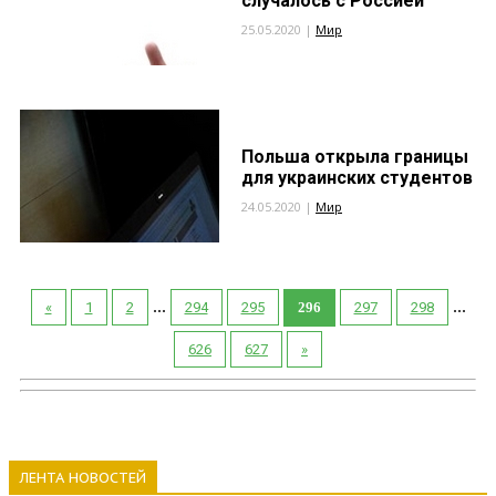
случалось с Россией
25.05.2020 |
Мир
Польша открыла границы
для украинских студентов
24.05.2020 |
Мир
...
...
«
1
2
294
295
296
297
298
626
627
»
ЛЕНТА НОВОСТЕЙ