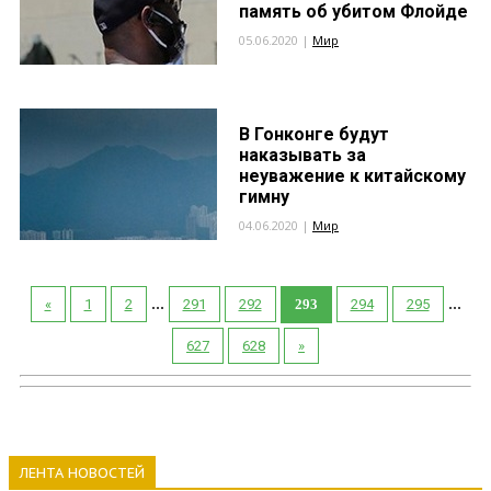
память об убитом Флойде
05.06.2020 |
Мир
В Гонконге будут
наказывать за
неуважение к китайскому
гимну
04.06.2020 |
Мир
...
...
«
1
2
291
292
293
294
295
627
628
»
ЛЕНТА НОВОСТЕЙ