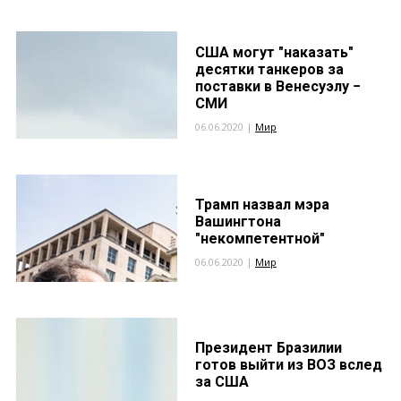
США могут "наказать"
десятки танкеров за
поставки в Венесуэлу −
СМИ
06.06.2020 |
Мир
Трамп назвал мэра
Вашингтона
"некомпетентной"
06.06.2020 |
Мир
Президент Бразилии
готов выйти из ВОЗ вслед
за США