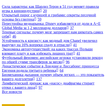
Сила характера: как Шарлиз Терон в 51 год меняет правила
игры в киноиндустрии
20
Открытый пирог с курицей и грибами: секреты песочной
основы без глютена
59
Перестройка медиарынка: Disney избавляется от доли в A+E
Global Media за 1,2 миллиарда долларов
37
Теневые сигналы: почему мозг запрещает нам щекотать самих
себя
46
Устойчивость к кризису: как модный дом Chanel увеличил
выручку на 16% вопреки спаду в отрасли
41
Экономика автопутешествий: на каких трассах Польши
взимают плату и как избежать лишних трат
41
Футбольный феномен: английские игроки установили рекорд
по общей сумме трансферов за месяц
96
Династическое событие в Лондоне и Лиссабоне: принцесса
Евгения родила третьего ребенка
64
Биомеханика дыхания: почему объем легких — это показатель
вашего долголетия
137
Лимфатический дренаж: как «насос» диафрагмы стирает
отеки с вашего лица
97
Все новости