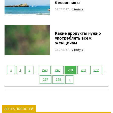
бессонницы
04.07.2017 |
Lifestyle
Какие продукты нужно
употреблять всем
женщинам
02.07.2017 |
Lifestyle
...
...
«
1
2
248
249
250
251
252
257
258
»
ЛЕНТА НОВОСТЕЙ