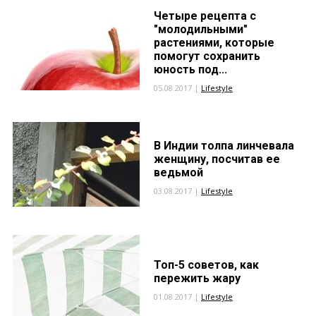
Четыре рецепта с
"молодильными"
растениями, которые
помогут сохранить
юность под...
05.08.2017 |
Lifestyle
В Индии толпа линчевала
женщину, посчитав ее
ведьмой
03.08.2017 |
Lifestyle
Топ-5 советов, как
пережить жару
01.08.2017 |
Lifestyle