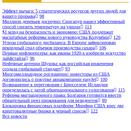
Эффект рычага: 5 стратегических ресурсов других людей для
вашего прорыва
98
Миллион деревьев досрочно: Сингапур нашел эффективный
способ снизить температуру на улицах
113
$1 млрд на безопасность и экономию: США поддержат
масштабные реформы нового руководства Колумбии
126
Угроза глобального дисбаланса: В Европе зафиксирован
рекордный спад объемов производства сахара
106
Первые инфлюенсеры: как иконы 1920-х изобрели искусство
лайфстайла
96
Нефтяные артерии Шухова: как российская инженерия
создала глобальный стандарт
93
Многомиллиардное поглощение: инвесторы из США
договорились о покупке авиакомпании easyJet
100
Возвращение к переговорам с Брюсселем: Исландия
определилась с датой общенационального голосования
115
Реформа миграционного права: Болгария готовится ввести
обязательный ценз проживания для резидентов
89
Блокировка финансовых платформ: Минфин США внес две
криптовалютные биржи в черный список
122
Все новости