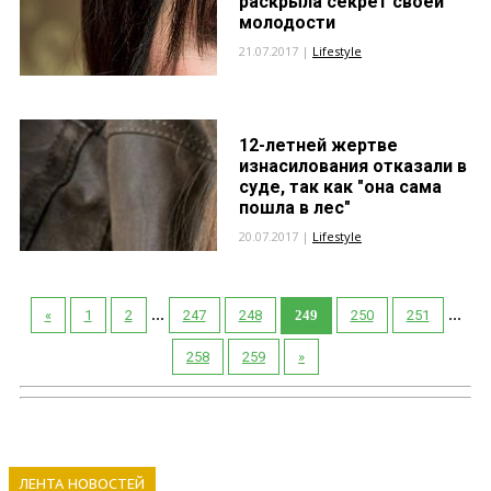
раскрыла секрет своей
молодости
21.07.2017 |
Lifestyle
12-летней жертве
изнасилования отказали в
суде, так как "она сама
пошла в лес"
20.07.2017 |
Lifestyle
...
...
«
1
2
247
248
249
250
251
258
259
»
ЛЕНТА НОВОСТЕЙ