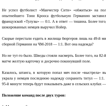
Не успел футболист «Манчестер Сити» «обжиться» на пол
опытнейшего Тони Крооса футбольную Германию заставил 
французской «Тулузы» — 0:1. А в ответ — тишина. Более того
шокированных немцев выручил Нойер.
Скорые перестали ездить в жилища бюргеров лишь на 49-й ми
сборной Германии на ЧМ-2018 — 1:1. Вот она надежда?
Но не тут-то было. Шведы стояли насмерть. Более того, на 82
матче желтую карточку и досрочно покинувший поле.
Казалось, штанга, в которую попал мяч после «выстрела» 
украла у немцев последнюю надежду сохранить титул — 1:1. 
95-й минуте теперь будут показывать даже в сельских клубах —
Положение команд после двух туров: