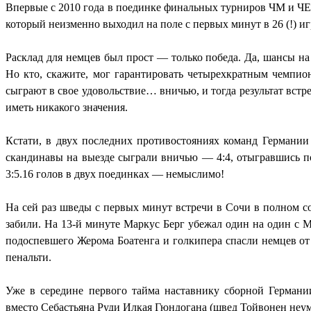
Впервые с 2010 года в поединке финальных турниров ЧМ и ЧЕ 
который неизменно выходил на поле с первых минут в 26 (!) иг
Расклад для немцев был прост — только победа. Да, шансы на
Но кто, скажите, мог гарантировать четырехкратным чемпио
сыграют в свое удовольствие… вничью, и тогда результат вст
иметь никакого значения.
Кстати, в двух последних противостояниях команд Германи
скандинавы на выезде сыграли вничью — 4:4, отыгравшись по
3:5.16 голов в двух поединках — немыслимо!
На сей раз шведы с первых минут встречи в Сочи в полном с
забили. На 13-й минуте Маркус Берг убежал один на один с 
подоспевшего Жерома Боатенга и голкипера спасли немцев от 
пенальти.
Уже в середине первого тайма наставнику сборной Герман
вместо Себастьяна Руди Илкая Гюндогана (швед Тойвонен неу