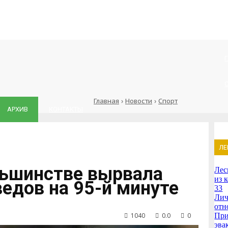
Главная
›
Новости
›
Спорт
АРХИВ
КОНТАКТЫ
ЛЕ
ньшинстве вырвала
Лес
из 
едов на 95-й минуте
33
Лич
отн
1040
0.0
0
При
эва