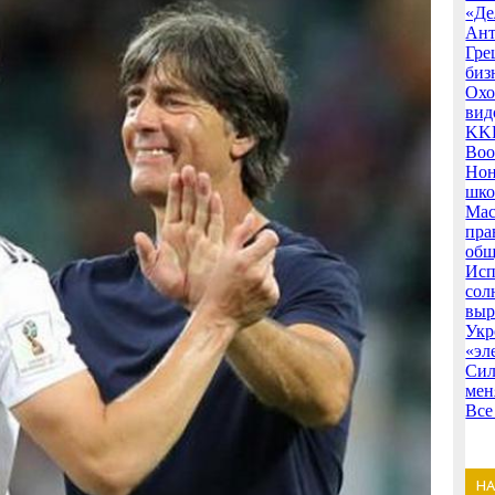
«Де
Ант
Гре
биз
Охо
вид
KKR
Воо
Нон
шко
Мас
пра
общ
Исп
сол
выр
Укр
«эл
Сил
мен
Все
Н