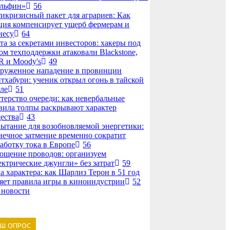
льфин»
56
икризисный пакет для аграриев: Как
ция компенсирует ущерб фермерам и
несу
64
та за секретами инвесторов: хакеры под
ом техподдержки атаковали Blackstone,
 и Moody's
49
руженное нападение в провинции
тхабури: ученик открыл огонь в тайской
ле
51
терство очереди: как невербальные
вила толпы раскрывают характер
ества
43
ытание для возобновляемой энергетики:
нечное затмение временно сократит
аботку тока в Европе
56
ощение проводов: организуем
ектрические джунгли» без затрат
59
а характера: как Шарлиз Терон в 51 год
яет правила игры в киноиндустрии
52
 новости
АШ ОПРОС