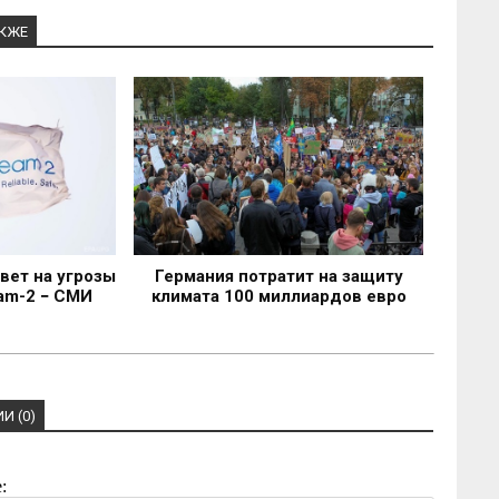
АКЖЕ
вет на угрозы
Германия потратит на защиту
am-2 − СМИ
климата 100 миллиардов евро
И (0)
: