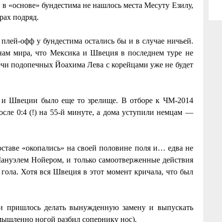
в «основе» бундестима не нашлось места Месуту Езилу,
рах подряд.
 плей-офф у бундестима остались бы и в случае ничьей.
нам мира, что Мексика и Швеция в последнем туре не
речи подопечных Йоахима Лева с корейцами уже не будет
и и Швеции было еще то зрелище. В отборе к ЧМ-2014
сле 0:4 (!) на 55-й минуте, а дома уступили немцам —
оставе «окопались» на своей половине поля и… едва не
Мануэлем Нойером, и только самоотверженные действия
гола. Хотя вся Швеция в этот момент кричала, что был
ии пришлось делать вынужденную замену и выпускать
мышленно ногой разбил сопернику нос).