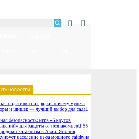
ГЛАВНАЯ
ПОЛИТИКА
ОБЩЕСТВО
БИЗНЕС
МИР
НТА НОВОСТЕЙ
ная подстилка на грядке: почему мульча
коры и шишек — лучший выбор для сада
ная безопасность: игра «6 кругов
ошений» для защиты от незнакомцев
55
родный катаклизм в Азии: Япония
куирует население из-за мощного тайфуна