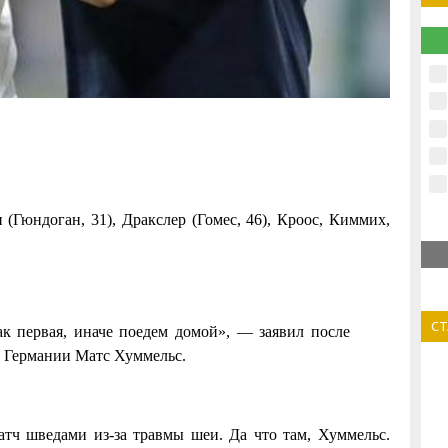
и (Гюндоган, 31), Дракслер (Гомес, 46), Кроос, Киммих,
С
к первая, иначе поедем домой», — заявил после
 Германии Матс Хуммельс.
тч шведами из-за травмы шеи. Да что там, Хуммельс.