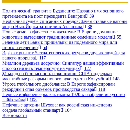
Политический транзит в Будапеште: Названо имя основного
претендента на пост президента Венгрии
39
Необычная судьба списанных поездов: Зачем стальные вагоны
метро Нью-Йорка затопили в Атлантике
38
Новые демографические показатели: В Европе домашние
животные вытесняют традиционные семейные модели
55
Зеленые дети Баньи: пришельцы из подземного мира или
иного измерения?
54
Эффект рычага: 5 стратегических ресурсов других людей для
вашего прорыва
117
Миллион деревьев досрочно: Сингапур нашел эффективный
способ снизить температуру на улицах
127
$1 млрд на безопасность и экономию: США поддержат
масштабные реформы нового руководства Колумбии
148
Угроза глобального дисбаланса: В Европе зафиксирован
рекордный спад объемов производства сахара
118
Первые инфлюенсеры: как иконы 1920-х изобрели искусство
лайфстайла
108
Нефтяные артерии Шухова: как российская инженерия
создала глобальный стандарт
104
Все новости