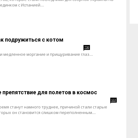
динком с Испанией....
ак подружиться с котом
730
и медленное моргание и прищуривание глаз....
 препятствие для полетов в космос
553
ремя станут намного труднее, причиной стали старые
торых он становится слишком переполненным....