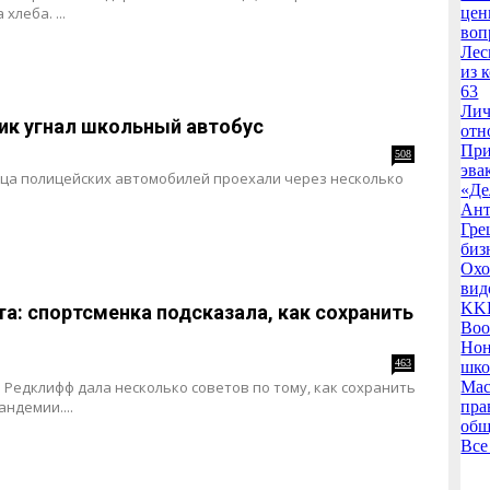
хлеба. ...
цен
воп
Лес
из 
63
Лич
ик угнал школьный автобус
отн
При
508
эва
ца полицейских автомобилей проехали через несколько
«Де
Ант
Гре
биз
Охо
вид
KKR
а: спортсменка подсказала, как сохранить
Воо
Нон
463
шко
 Редклифф дала несколько советов по тому, как сохранить
Мас
ндемии....
пра
общ
Все