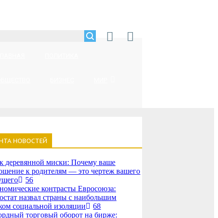
ГЛАВНАЯ
ПОЛИТИКА
ОБЩЕСТВО
БИЗНЕС
МИР
НТА НОВОСТЕЙ
к деревянной миски: Почему ваше
ошение к родителям — это чертеж вашего
ущего
56
номические контрасты Евросоюза:
остат назвал страны с наибольшим
ком социальной изоляции
68
ордный торговый оборот на бирже: