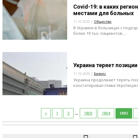
Covid-19: в каких реги
местами для больных
11.10.2020 |
Общество
В Украине в больницах с подоз
более 19 тыс. пациентов....
Украина теряет позици
11.10.2020 |
Бизнес
Украина продолжает терять по
констатировал глава Укрспецэкс
...
«
1
2
1803
1804
1805