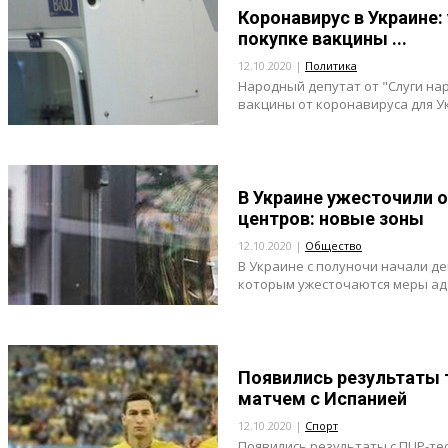
Коронавирус в Украине:
покупке вакцины ...
12.10.2020 |
Политика
Народный депутат от "Слуги нар
вакцины от коронавируса для Ук
В Украине ужесточили 
центров: новые зоны
12.10.2020 |
Общество
В Украине с полуночи начали д
которым ужесточаются меры ада
Появились результаты 
матчем с Испанией
12.10.2020 |
Спорт
Появились результаты с ПЦР-те