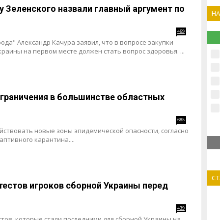
 у Зеленского назвали главный аргумент по
Н
469
ода" Александр Качура заявил, что в вопросе закупки
раины на первом месте должен стать вопрос здоровья. ...
ограничения в большинстве областных
685
ействовать новые зоны эпидемической опасности, согласно
птивного карантина....
С
тестов игроков сборной Украины перед
439
стов, которые стали последними для сборной Украины на