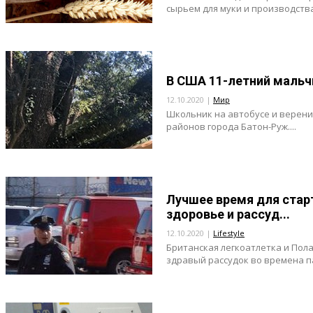
сырьем для муки и производства 
В США 11-летний мальч
12.10.2020 |
Мир
Школьник на автобусе и верени
районов города Батон-Руж....
Лучшее время для старт
здоровье и рассуд...
12.10.2020 |
Lifestyle
Британская легкоатлетка и Пола
здравый рассудок во времена па