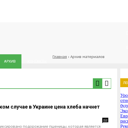
Главная
›
Архив материалов
АРХИВ
КОНТАКТЫ
ЛЕ
Уро
отн
буд
аком случае в Украине цена хлеба начнет
Эко
Евр
450
рис
фиксировано подорожание пшеницы, которая является
Рек