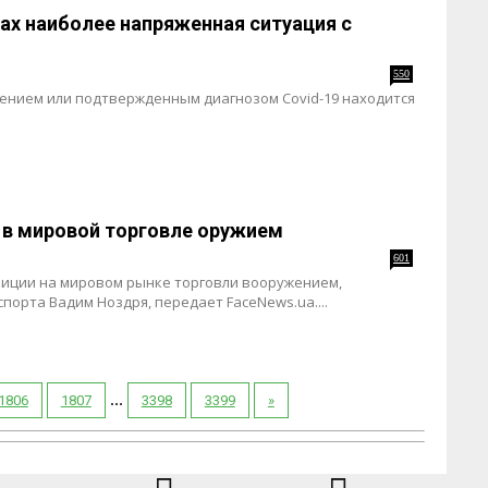
онах наиболее напряженная ситуация с
550
рением или подтвержденным диагнозом Covid-19 находится
и в мировой торговле оружием
601
зиции на мировом рынке торговли вооружением,
порта Вадим Ноздря, передает FaceNews.ua....
...
1806
1807
3398
3399
»