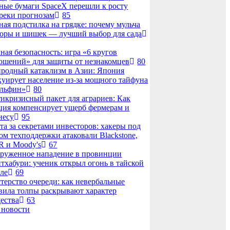
ные бумаги SpaceX перешли к росту
реки прогнозам
85
ная подстилка на грядке: почему мульча
коры и шишек — лучший выбор для сада
ная безопасность: игра «6 кругов
ошений» для защиты от незнакомцев
80
родный катаклизм в Азии: Япония
куирует население из-за мощного тайфуна
льфин»
80
икризисный пакет для аграриев: Как
ция компенсирует ущерб фермерам и
несу
95
та за секретами инвесторов: хакеры под
ом техподдержки атаковали Blackstone,
 и Moody's
67
руженное нападение в провинции
тхабури: ученик открыл огонь в тайской
ле
69
терство очереди: как невербальные
вила толпы раскрывают характер
ества
63
 новости