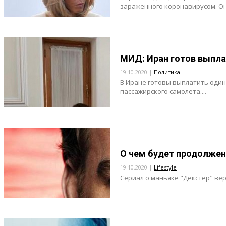
зараженного коронавирусом. Она
МИД: Иран готов выпла
19.10.2020 |
Политика
В Иране готовы выплатить оди
пассажирского самолета....
О чем будет продолжен
19.10.2020 |
Lifestyle
Сериал о маньяке "Декстер" верн