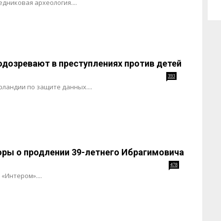
едниковая археология....
одозревают в преступлениях против детей
393
ландии по защите данных....
оры о продлении 39-летнего Ибрагимовича
478
«Интером»....