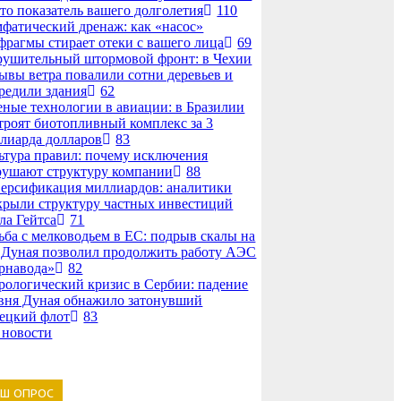
то показатель вашего долголетия
110
фатический дренаж: как «насос»
фрагмы стирает отеки с вашего лица
69
рушительный штормовой фронт: в Чехии
ывы ветра повалили сотни деревьев и
редили здания
62
еные технологии в авиации: в Бразилии
троят биотопливный комплекс за 3
лиарда долларов
83
ьтура правил: почему исключения
рушают структуру компании
88
ерсификация миллиардов: аналитики
крыли структуру частных инвестиций
ла Гейтса
71
ьба с мелководьем в ЕС: подрыв скалы на
 Дуная позволил продолжить работу АЭС
рнавода»
82
рологический кризис в Сербии: падение
вня Дуная обнажило затонувший
ецкий флот
83
 новости
АШ ОПРОС