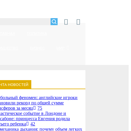
ГЛАВНАЯ
ПОЛИТИКА
ОБЩЕСТВО
БИЗНЕС
МИР
НТА НОВОСТЕЙ
больный феномен: английские игроки
ановили рекорд по общей сумме
нсферов за месяц
75
астическое событие в Лондоне и
сабоне: принцесса Евгения родила
тьего ребенка
42
механика дыхания: почему объем легких