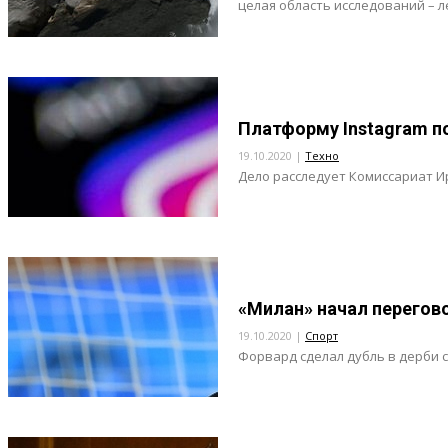
целая область исследований – л
Платформу Instagram п
19.10.2020 |
Техно
Дело расследует Комиссариат Ир
«Милан» начал перегов
19.10.2020 |
Спорт
Форвард сделал дубль в дерби с 