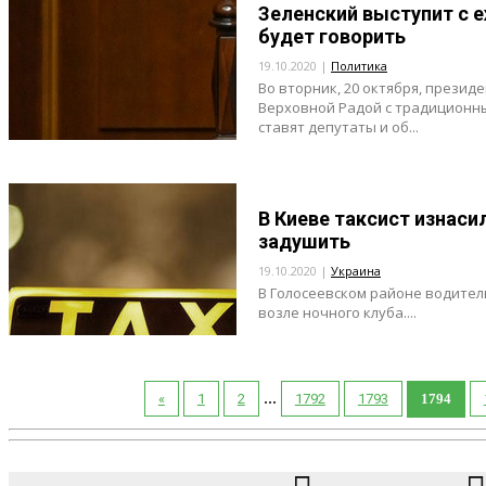
Зеленский выступит с 
будет говорить
19.10.2020 |
Политика
Во вторник, 20 октября, прези
Верховной Радой с традиционны
ставят депутаты и об...
В Киеве таксист изнас
задушить
19.10.2020 |
Украина
В Голосеевском районе водитель
возле ночного клуба....
...
«
1
2
1792
1793
1794