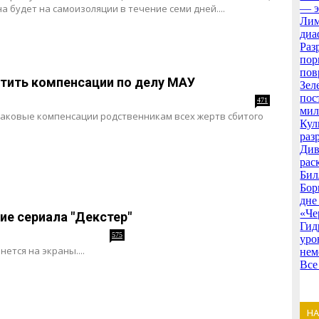
 будет на самоизоляции в течение семи дней....
— э
Лим
диа
Раз
пор
пов
тить компенсации по делу МАУ
Зел
пос
471
мил
наковые компенсации родственникам всех жертв сбитого
Кул
раз
Див
рас
Бил
Бор
дне
«Че
ие сериала "Декстер"
Гид
575
уро
ется на экраны....
нем
Все
Н