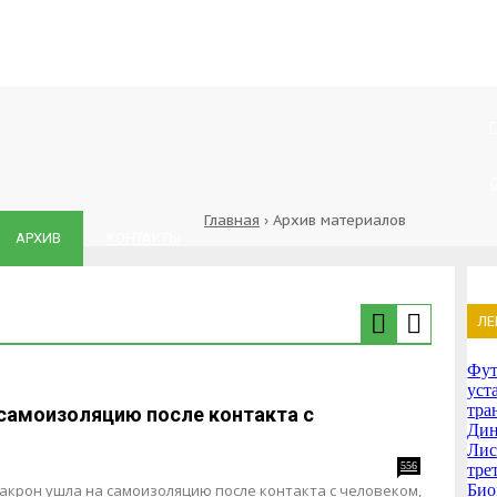
Главная
›
Архив материалов
АРХИВ
КОНТАКТЫ
ЛЕ
Фут
уст
тра
самоизоляцию после контакта с
Дин
Лис
556
тре
крон ушла на самоизоляцию после контакта с человеком,
Био