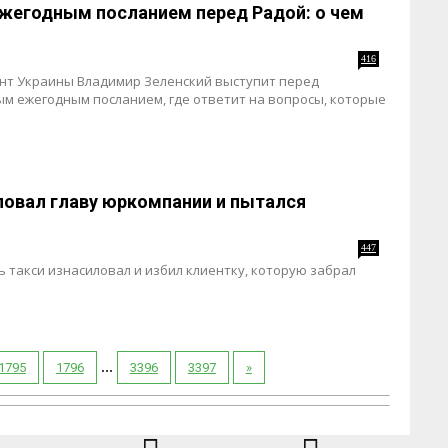
ежегодным посланием перед Радой: о чем
416
дент Украины Владимир Зеленский выступит перед
м ежегодным посланием, где ответит на вопросы, которые
иловал главу юркомпании и пытался
447
 такси изнасиловал и избил клиентку, которую забрал
...
1795
1796
3396
3397
»