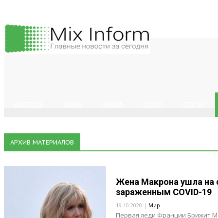
LIFESTYLE
ТЕХНО
НАУКА
СПОРТ
СТАТЬИ
АРХИВ МАТЕРИАЛОВ
Жена Макрона ушла на 
зараженным COVID-19
19.10.2020 |
Мир
Первая леди Франции Брижит Ма