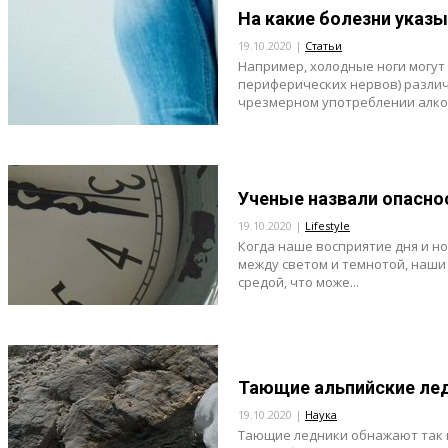
На какие болезни указ
19.10.2020 |
Статьи
Например, холодные ноги могу
периферических нервов) различ
чрезмерном употреблении алко.
Ученые назвали опасно
19.10.2020 |
Lifestyle
Когда наше восприятие дня и н
между светом и темнотой, наш
средой, что може...
Тающие альпийские ле
19.10.2020 |
Наука
Тающие ледники обнажают так м