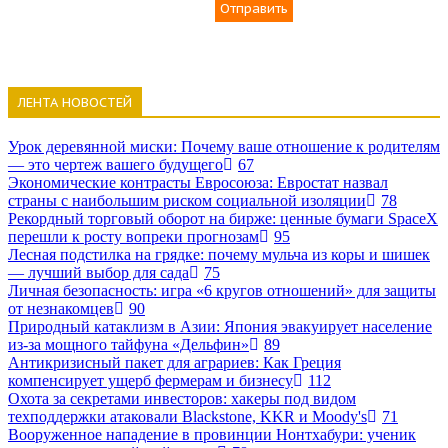
Отправить
ЛЕНТА НОВОСТЕЙ
Урок деревянной миски: Почему ваше отношение к родителям
— это чертеж вашего будущего
67
Экономические контрасты Евросоюза: Евростат назвал
страны с наибольшим риском социальной изоляции
78
Рекордный торговый оборот на бирже: ценные бумаги SpaceX
перешли к росту вопреки прогнозам
95
Лесная подстилка на грядке: почему мульча из коры и шишек
— лучший выбор для сада
75
Личная безопасность: игра «6 кругов отношений» для защиты
от незнакомцев
90
Природный катаклизм в Азии: Япония эвакуирует население
из-за мощного тайфуна «Дельфин»
89
Антикризисный пакет для аграриев: Как Греция
компенсирует ущерб фермерам и бизнесу
112
Охота за секретами инвесторов: хакеры под видом
техподдержки атаковали Blackstone, KKR и Moody's
71
Вооруженное нападение в провинции Нонтхабури: ученик