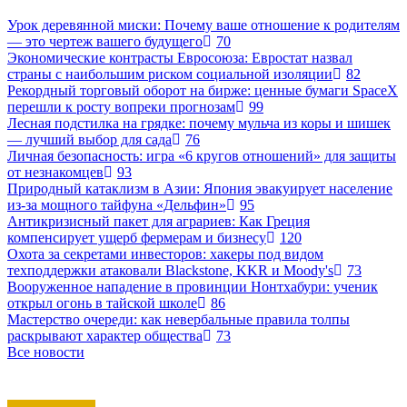
Урок деревянной миски: Почему ваше отношение к родителям
— это чертеж вашего будущего
70
Экономические контрасты Евросоюза: Евростат назвал
страны с наибольшим риском социальной изоляции
82
Рекордный торговый оборот на бирже: ценные бумаги SpaceX
перешли к росту вопреки прогнозам
99
Лесная подстилка на грядке: почему мульча из коры и шишек
— лучший выбор для сада
76
Личная безопасность: игра «6 кругов отношений» для защиты
от незнакомцев
93
Природный катаклизм в Азии: Япония эвакуирует население
из-за мощного тайфуна «Дельфин»
95
Антикризисный пакет для аграриев: Как Греция
компенсирует ущерб фермерам и бизнесу
120
Охота за секретами инвесторов: хакеры под видом
техподдержки атаковали Blackstone, KKR и Moody's
73
Вооруженное нападение в провинции Нонтхабури: ученик
открыл огонь в тайской школе
86
Мастерство очереди: как невербальные правила толпы
раскрывают характер общества
73
Все новости