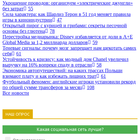
Укрощение проводов: организуем «электрические джунгли»
без затрат
55
Сила характера: как Шарлиз Терон в 51 год меняет правила
игры в киноиндустрии
47
Открытый пирог с курицей и грибами: секреты песочной
основы без глютена
78
Перестройка медиарынка: Disney избавляется от доли в A+E
Global Media за 1,2 миллиарда долларов
59
Теневые сигналы: почему мозг запрещает нам щекотать самих
себя
61
Устойчивость к кризису: как модный дом Chanel увеличил
выручку на 16% вопреки спаду в отрасли
58
Экономика автопутешествий: на каких трассах Польши
взимают плату и как избежать лишних трат
61
Футбольный феномен: английские игроки установили рекорд
по общей сумме трансферов за месяц
108
Все новости
НАШ ОПРОС
Какая социальная сеть лучше?