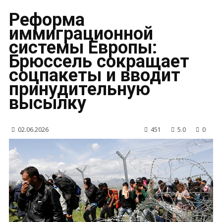
Реформа
иммиграционной
системы Европы:
Брюссель сокращает
соцпакеты и вводит
принудительную
высылку
02.06.2026
451
5.0
0