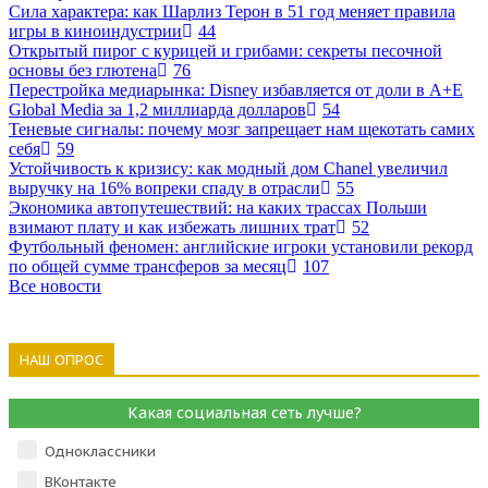
Сила характера: как Шарлиз Терон в 51 год меняет правила
игры в киноиндустрии
44
Открытый пирог с курицей и грибами: секреты песочной
основы без глютена
76
Перестройка медиарынка: Disney избавляется от доли в A+E
Global Media за 1,2 миллиарда долларов
54
Теневые сигналы: почему мозг запрещает нам щекотать самих
себя
59
Устойчивость к кризису: как модный дом Chanel увеличил
выручку на 16% вопреки спаду в отрасли
55
Экономика автопутешествий: на каких трассах Польши
взимают плату и как избежать лишних трат
52
Футбольный феномен: английские игроки установили рекорд
по общей сумме трансферов за месяц
107
Все новости
НАШ ОПРОС
Какая социальная сеть лучше?
Одноклассники
ВКонтакте