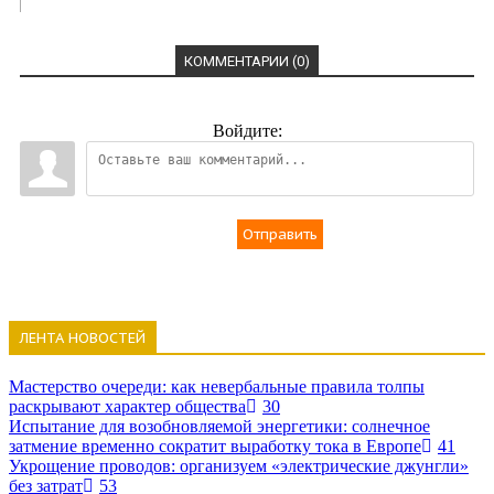
КОММЕНТАРИИ (0)
Войдите:
Отправить
ЛЕНТА НОВОСТЕЙ
Мастерство очереди: как невербальные правила толпы
раскрывают характер общества
30
Испытание для возобновляемой энергетики: солнечное
затмение временно сократит выработку тока в Европе
41
Укрощение проводов: организуем «электрические джунгли»
без затрат
53