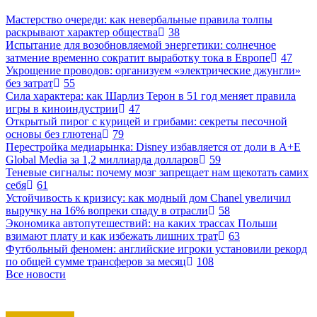
Мастерство очереди: как невербальные правила толпы
раскрывают характер общества
38
Испытание для возобновляемой энергетики: солнечное
затмение временно сократит выработку тока в Европе
47
Укрощение проводов: организуем «электрические джунгли»
без затрат
55
Сила характера: как Шарлиз Терон в 51 год меняет правила
игры в киноиндустрии
47
Открытый пирог с курицей и грибами: секреты песочной
основы без глютена
79
Перестройка медиарынка: Disney избавляется от доли в A+E
Global Media за 1,2 миллиарда долларов
59
Теневые сигналы: почему мозг запрещает нам щекотать самих
себя
61
Устойчивость к кризису: как модный дом Chanel увеличил
выручку на 16% вопреки спаду в отрасли
58
Экономика автопутешествий: на каких трассах Польши
взимают плату и как избежать лишних трат
63
Футбольный феномен: английские игроки установили рекорд
по общей сумме трансферов за месяц
108
Все новости