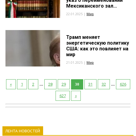
указ о переименовании
Мексиканского зал...
22.01.2025 |
Мир
Трамп меняет
энергетическую политику
США: как это повлияет на
мир
21.01.2025 |
Мир
...
...
«
1
2
28
29
30
31
32
626
627
»
ЛЕНТА НОВОСТЕЙ