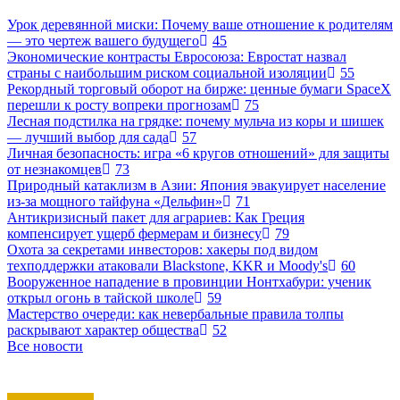
Урок деревянной миски: Почему ваше отношение к родителям
— это чертеж вашего будущего
45
Экономические контрасты Евросоюза: Евростат назвал
страны с наибольшим риском социальной изоляции
55
Рекордный торговый оборот на бирже: ценные бумаги SpaceX
перешли к росту вопреки прогнозам
75
Лесная подстилка на грядке: почему мульча из коры и шишек
— лучший выбор для сада
57
Личная безопасность: игра «6 кругов отношений» для защиты
от незнакомцев
73
Природный катаклизм в Азии: Япония эвакуирует население
из-за мощного тайфуна «Дельфин»
71
Антикризисный пакет для аграриев: Как Греция
компенсирует ущерб фермерам и бизнесу
79
Охота за секретами инвесторов: хакеры под видом
техподдержки атаковали Blackstone, KKR и Moody's
60
Вооруженное нападение в провинции Нонтхабури: ученик
открыл огонь в тайской школе
59
Мастерство очереди: как невербальные правила толпы
раскрывают характер общества
52
Все новости