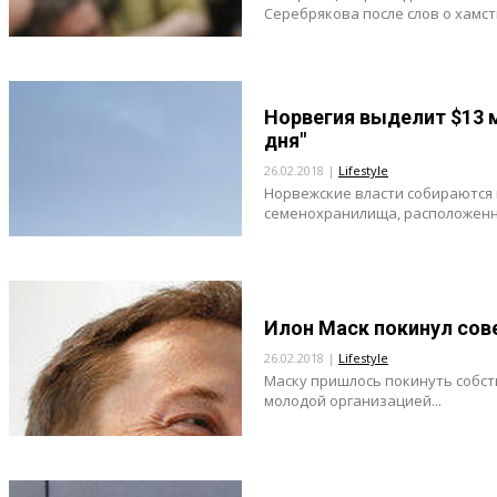
Серебрякова после слов о хамстве
Норвегия выделит $13 
дня"
26.02.2018 |
Lifestyle
Норвежские власти собираются
семенохранилища, расположенно
Илон Маск покинул сов
26.02.2018 |
Lifestyle
Маску пришлось покинуть собст
молодой организацией...