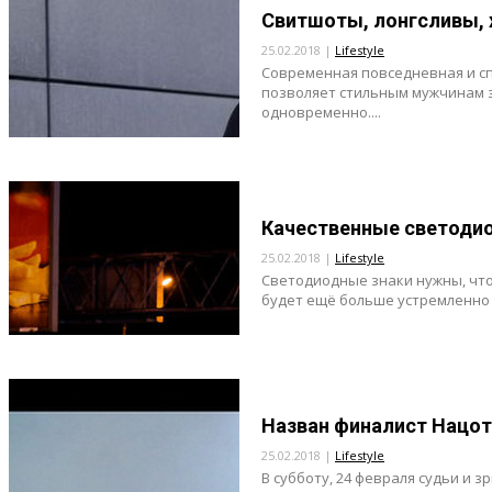
Свитшоты, лонгсливы, ху
25.02.2018 |
Lifestyle
Современная повседневная и с
позволяет стильным мужчинам 
одновременно....
Качественные светоди
25.02.2018 |
Lifestyle
Светодиодные знаки нужны, чт
будет ещё больше устремленно 
Назван финалист Нацот
25.02.2018 |
Lifestyle
В субботу, 24 февраля судьи и 