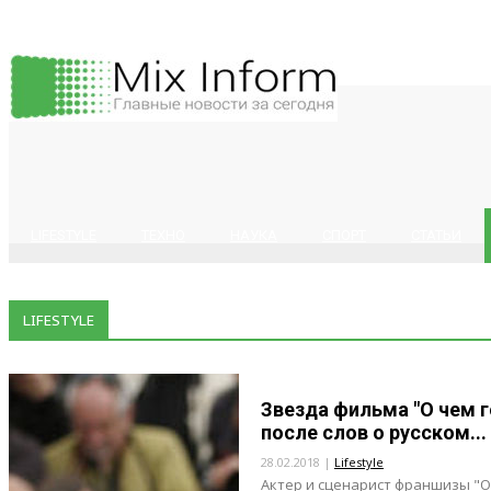
LIFESTYLE
ТЕХНО
НАУКА
СПОРТ
СТАТЬИ
LIFESTYLE
Звезда фильма "О чем 
после слов о русском...
28.02.2018 |
Lifestyle
Актер и сценарист франшизы "О