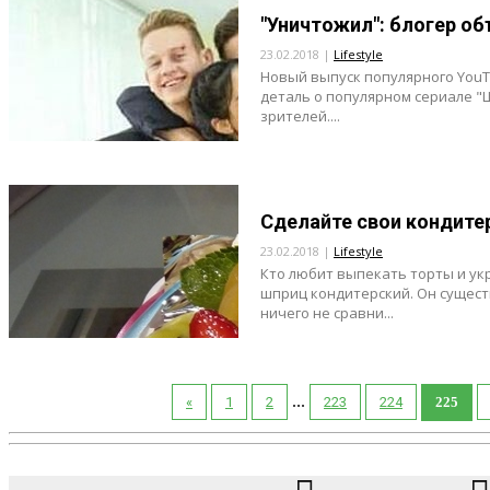
"Уничтожил": блогер об
23.02.2018 |
Lifestyle
Новый выпуск популярного YouT
деталь о популярном сериале "
зрителей....
Сделайте свои кондите
23.02.2018 |
Lifestyle
Кто любит выпекать торты и ук
шприц кондитерский. Он существ
ничего не сравни...
...
«
1
2
223
224
225