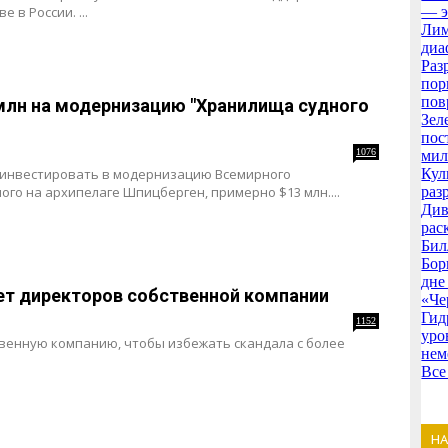
 в России. ...
— э
Лим
диа
Раз
пор
пов
млн на модернизацию "Хранилища судного
Зел
пос
1076
мил
 инвестировать в модернизацию Всемирного
Кул
го на архипелаге Шпицберген, примерно $13 млн....
раз
Див
рас
Бил
Бор
дне
ет директоров собственной компании
«Че
Гид
1152
уро
венную компанию, чтобы избежать скандала с более
нем
Все
Н