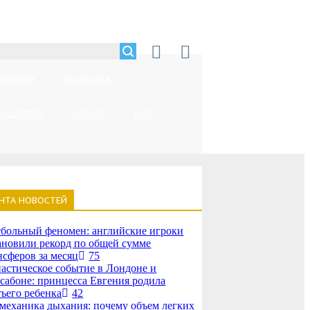
ГЛАВНАЯ
ПОЛИТИКА
ОБЩЕСТВО
БИЗНЕС
МИР
НТА НОВОСТЕЙ
больный феномен: английские игроки
ановили рекорд по общей сумме
нсферов за месяц
75
астическое событие в Лондоне и
сабоне: принцесса Евгения родила
тьего ребенка
42
механика дыхания: почему объем легких