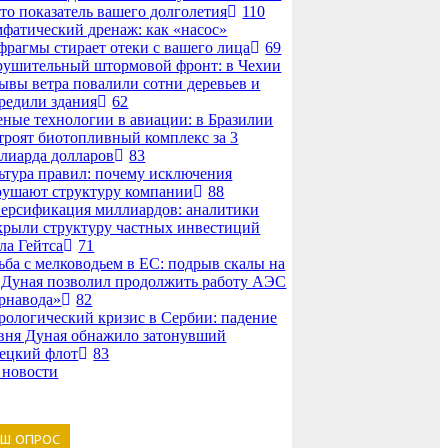
то показатель вашего долголетия
110
фатический дренаж: как «насос»
фрагмы стирает отеки с вашего лица
69
рушительный штормовой фронт: в Чехии
ывы ветра повалили сотни деревьев и
редили здания
62
еные технологии в авиации: в Бразилии
троят биотопливный комплекс за 3
лиарда долларов
83
ьтура правил: почему исключения
рушают структуру компании
88
ерсификация миллиардов: аналитики
крыли структуру частных инвестиций
ла Гейтса
71
ьба с мелководьем в ЕС: подрыв скалы на
 Дуная позволил продолжить работу АЭС
рнавода»
82
рологический кризис в Сербии: падение
вня Дуная обнажило затонувший
ецкий флот
83
 новости
АШ ОПРОС