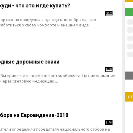
ди - что это и где купить?
3059
портивная молодежная одежда многообразна, что
заботиться о своем комфорте и внешнем виде
одные дорожные знаки
1420
обы привлекать внимание автомобилиста. На них внимание
через световую индикацию....
С
бора на Евровидение-2018
1176
зрители определили победителя национального отбора на