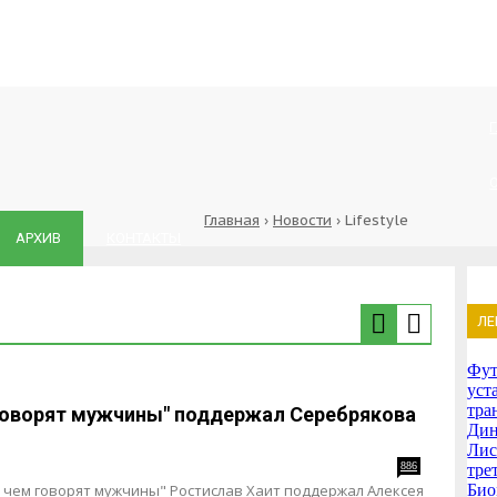
Главная
›
Новости
›
Lifestyle
АРХИВ
КОНТАКТЫ
ЛЕ
Фут
уст
тра
говорят мужчины" поддержал Серебрякова
Дин
Лис
886
тре
 чем говорят мужчины" Ростислав Хаит поддержал Алексея
Био