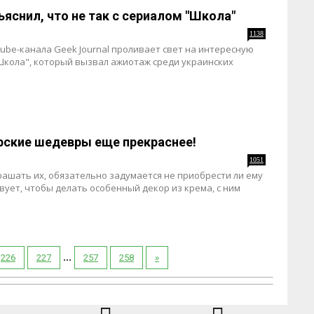
ъяснил, что не так с сериалом "Школа"
1138
ube-канала Geek Journal проливает свет на интересную
Школа", который вызвал ажиотаж среди украинских
рские шедевры еще прекраснее!
1051
рашать их, обязательно задумается не приобрести ли ему
ует, чтобы делать особенный декор из крема, с ним
...
226
227
257
258
»