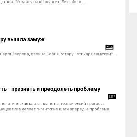
ставит Украину на конкурсе в Лиссабоне....
тару вышла замуж
2456
 Сергя Зверева, певица София Ротару "втихаря замужем"....
ть - признать и преодолеть проблему
1337
 политическая карта планеты, технический прогресс
мацевтика делает гигантские шаги вперед, а проблема