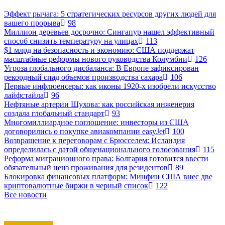
Эффект рычага: 5 стратегических ресурсов других людей для
вашего прорыва
98
Миллион деревьев досрочно: Сингапур нашел эффективный
способ снизить температуру на улицах
113
$1 млрд на безопасность и экономию: США поддержат
масштабные реформы нового руководства Колумбии
126
Угроза глобального дисбаланса: В Европе зафиксирован
рекордный спад объемов производства сахара
106
Первые инфлюенсеры: как иконы 1920-х изобрели искусство
лайфстайла
96
Нефтяные артерии Шухова: как российская инженерия
создала глобальный стандарт
93
Многомиллиардное поглощение: инвесторы из США
договорились о покупке авиакомпании easyJet
100
Возвращение к переговорам с Брюсселем: Исландия
определилась с датой общенационального голосования
115
Реформа миграционного права: Болгария готовится ввести
обязательный ценз проживания для резидентов
89
Блокировка финансовых платформ: Минфин США внес две
криптовалютные биржи в черный список
122
Все новости