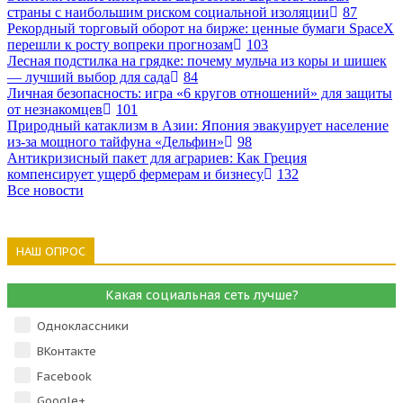
страны с наибольшим риском социальной изоляции
87
Рекордный торговый оборот на бирже: ценные бумаги SpaceX
перешли к росту вопреки прогнозам
103
Лесная подстилка на грядке: почему мульча из коры и шишек
— лучший выбор для сада
84
Личная безопасность: игра «6 кругов отношений» для защиты
от незнакомцев
101
Природный катаклизм в Азии: Япония эвакуирует население
из-за мощного тайфуна «Дельфин»
98
Антикризисный пакет для аграриев: Как Греция
компенсирует ущерб фермерам и бизнесу
132
Все новости
НАШ ОПРОС
Какая социальная сеть лучше?
Одноклассники
ВКонтакте
Facebook
Google+