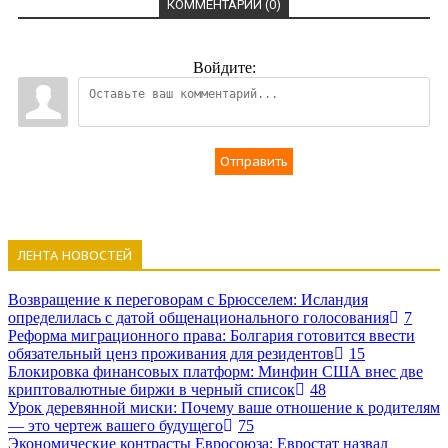
КОММЕНТАРИИ (0)
Войдите:
Отправить
ЛЕНТА НОВОСТЕЙ
Возвращение к переговорам с Брюсселем: Исландия
определилась с датой общенационального голосования
7
Реформа миграционного права: Болгария готовится ввести
обязательный ценз проживания для резидентов
15
Блокировка финансовых платформ: Минфин США внес две
криптовалютные биржи в черный список
48
Урок деревянной миски: Почему ваше отношение к родителям
— это чертеж вашего будущего
75
Экономические контрасты Евросоюза: Евростат назвал