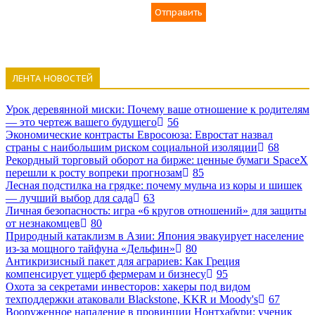
Отправить
ЛЕНТА НОВОСТЕЙ
Урок деревянной миски: Почему ваше отношение к родителям
— это чертеж вашего будущего
56
Экономические контрасты Евросоюза: Евростат назвал
страны с наибольшим риском социальной изоляции
68
Рекордный торговый оборот на бирже: ценные бумаги SpaceX
перешли к росту вопреки прогнозам
85
Лесная подстилка на грядке: почему мульча из коры и шишек
— лучший выбор для сада
63
Личная безопасность: игра «6 кругов отношений» для защиты
от незнакомцев
80
Природный катаклизм в Азии: Япония эвакуирует население
из-за мощного тайфуна «Дельфин»
80
Антикризисный пакет для аграриев: Как Греция
компенсирует ущерб фермерам и бизнесу
95
Охота за секретами инвесторов: хакеры под видом
техподдержки атаковали Blackstone, KKR и Moody's
67
Вооруженное нападение в провинции Нонтхабури: ученик