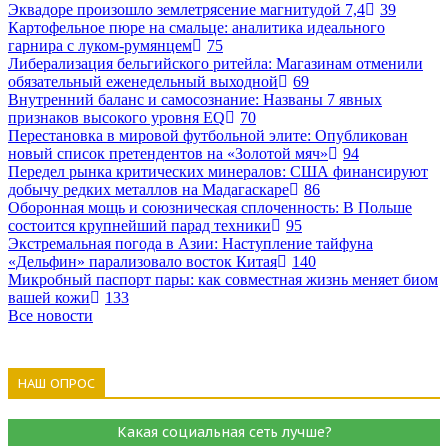
Эквадоре произошло землетрясение магнитудой 7,4
39
Картофельное пюре на смальце: аналитика идеального
гарнира с луком-румянцем
75
Либерализация бельгийского ритейла: Магазинам отменили
обязательный еженедельный выходной
69
Внутренний баланс и самосознание: Названы 7 явных
признаков высокого уровня EQ
70
Перестановка в мировой футбольной элите: Опубликован
новый список претендентов на «Золотой мяч»
94
Передел рынка критических минералов: США финансируют
добычу редких металлов на Мадагаскаре
86
Оборонная мощь и союзническая сплоченность: В Польше
состоится крупнейший парад техники
95
Экстремальная погода в Азии: Наступление тайфуна
«Дельфин» парализовало восток Китая
140
Микробный паспорт пары: как совместная жизнь меняет биом
вашей кожи
133
Все новости
НАШ ОПРОС
Какая социальная сеть лучше?