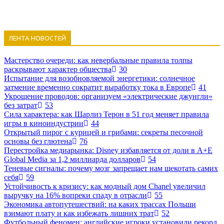
ЛЕНТА НОВОСТЕЙ
Мастерство очереди: как невербальные правила толпы
раскрывают характер общества
30
Испытание для возобновляемой энергетики: солнечное
затмение временно сократит выработку тока в Европе
41
Укрощение проводов: организуем «электрические джунгли»
без затрат
53
Сила характера: как Шарлиз Терон в 51 год меняет правила
игры в киноиндустрии
44
Открытый пирог с курицей и грибами: секреты песочной
основы без глютена
76
Перестройка медиарынка: Disney избавляется от доли в A+E
Global Media за 1,2 миллиарда долларов
54
Теневые сигналы: почему мозг запрещает нам щекотать самих
себя
59
Устойчивость к кризису: как модный дом Chanel увеличил
выручку на 16% вопреки спаду в отрасли
55
Экономика автопутешествий: на каких трассах Польши
взимают плату и как избежать лишних трат
52
Футбольный феномен: английские игроки установили рекорд