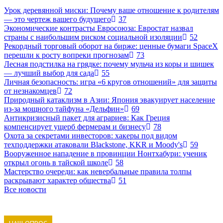
Урок деревянной миски: Почему ваше отношение к родителям
— это чертеж вашего будущего
37
Экономические контрасты Евросоюза: Евростат назвал
страны с наибольшим риском социальной изоляции
52
Рекордный торговый оборот на бирже: ценные бумаги SpaceX
перешли к росту вопреки прогнозам
73
Лесная подстилка на грядке: почему мульча из коры и шишек
— лучший выбор для сада
55
Личная безопасность: игра «6 кругов отношений» для защиты
от незнакомцев
72
Природный катаклизм в Азии: Япония эвакуирует население
из-за мощного тайфуна «Дельфин»
69
Антикризисный пакет для аграриев: Как Греция
компенсирует ущерб фермерам и бизнесу
78
Охота за секретами инвесторов: хакеры под видом
техподдержки атаковали Blackstone, KKR и Moody's
59
Вооруженное нападение в провинции Нонтхабури: ученик
открыл огонь в тайской школе
58
Мастерство очереди: как невербальные правила толпы
раскрывают характер общества
51
Все новости