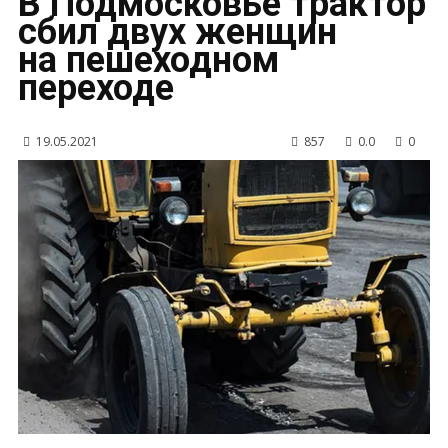
В Подмосковье трактор
сбил двух женщин
на пешеходном
переходе
19.05.2021
857
0.0
0