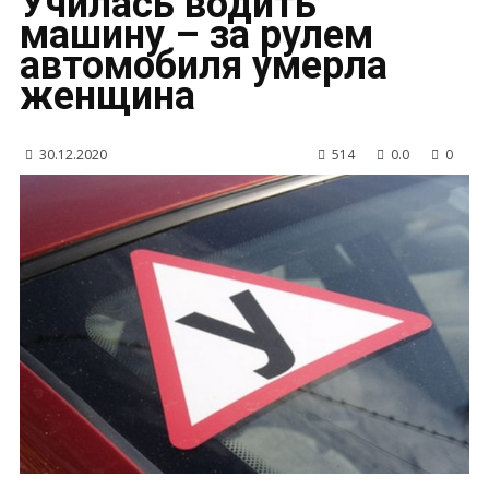
Училась водить
машину – за рулем
автомобиля умерла
женщина
30.12.2020
514
0.0
0