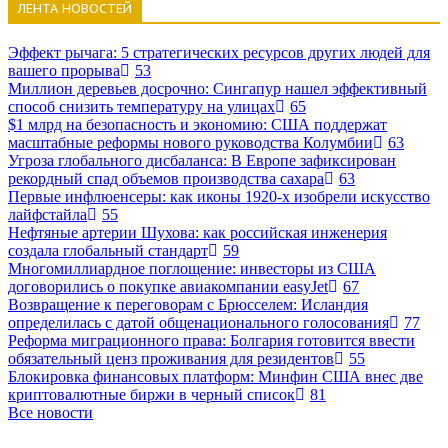
ЛЕНТА НОВОСТЕЙ
Эффект рычага: 5 стратегических ресурсов других людей для
вашего прорыва
53
Миллион деревьев досрочно: Сингапур нашел эффективный
способ снизить температуру на улицах
65
$1 млрд на безопасность и экономию: США поддержат
масштабные реформы нового руководства Колумбии
63
Угроза глобального дисбаланса: В Европе зафиксирован
рекордный спад объемов производства сахара
63
Первые инфлюенсеры: как иконы 1920-х изобрели искусство
лайфстайла
55
Нефтяные артерии Шухова: как российская инженерия
создала глобальный стандарт
59
Многомиллиардное поглощение: инвесторы из США
договорились о покупке авиакомпании easyJet
67
Возвращение к переговорам с Брюсселем: Исландия
определилась с датой общенационального голосования
77
Реформа миграционного права: Болгария готовится ввести
обязательный ценз проживания для резидентов
55
Блокировка финансовых платформ: Минфин США внес две
криптовалютные биржи в черный список
81
Все новости