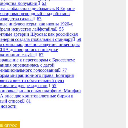
оводства Колумбии
63
оза глобального дисбаланса: В Европе
иксирован рекордный спад объемов
изводства сахара
63
вые инфлюенсеры: как иконы 1920-х
брели искусство лайфстайла
55
тяные артерии Шухова: как российская
енерия создала глобальный стандарт
59
гомиллиардное поглощение: инвесторы
США договорились о покупке
акомпании easyJet
67
вращение к переговорам с Брюсселем:
андия определилась с датой
енационального голосования
77
орма миграционного права: Болгария
овится ввести обязательный ценз
живания для резидентов
55
кировка финансовых платформ: Минфин
 внес две криптовалютные биржи в
ный список
81
 новости
АШ ОПРОС