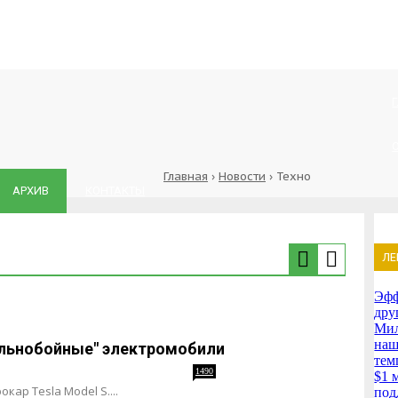
Главная
›
Новости
›
Техно
АРХИВ
КОНТАКТЫ
ЛЕ
Эфф
дру
Мил
наш
льнобойные" электромобили
тем
1490
$1 
кар Tesla Model S....
под