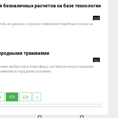
я безналичных расчетов на базе технологии
1139
тей, ни данных о сроках появления подобных очков на
дородными трамваями
1157
ению выбросов в атмосферу, китайские власти решили
амваев в городских условиях.
2
273
274
»