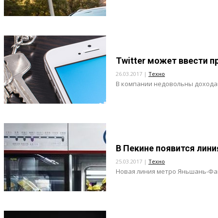
Twitter может ввести 
26.03.2017 |
Техно
В компании недовольны доходам
В Пекине появится лин
25.03.2017 |
Техно
Новая линия метро Яньшань-Фан