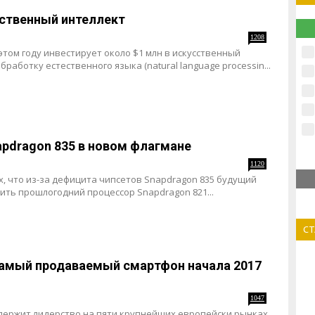
сственный интеллект
1208
этом году инвестирует около $1 млн в искусственный
), обработку естественного языка (natural language processin...
apdragon 835 в новом флагмане
1120
х, что из-за дефицита чипсетов Snapdragon 835 будущий
чить прошлогодний процессор Snapdragon 821...
С
самый продаваемый смартфон начала 2017
1047
н держит лидерство на пяти крупнейших европейски рынках,