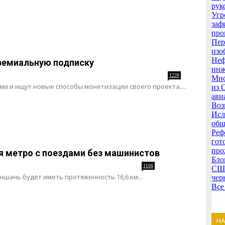
рук
Угр
заф
про
Пер
изо
Неф
премиальную подписку
инж
1228
Мно
и и ищут новые способы монетизации своего проекта....
из 
ави
Воз
Исл
общ
Реф
гот
про
ия метро с поездами без машинистов
Бло
1166
США
шань будет иметь протяженность 16,6 км...
чер
Все
Н