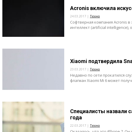
Acronis включила иску
24.03.2017 |
Техно
Софтверная компания Acronis в 
интеллект (artificial intelligence
Xiaomi подтвердила Sn
23.03.2017 |
Техно
Недавно по сети прокатился слу
флагман Xiaomi Mi 6 может полу
Специалисты назвали 
года
22.03.2017 |
Техно
Оказалось, что это iPhone 7. О