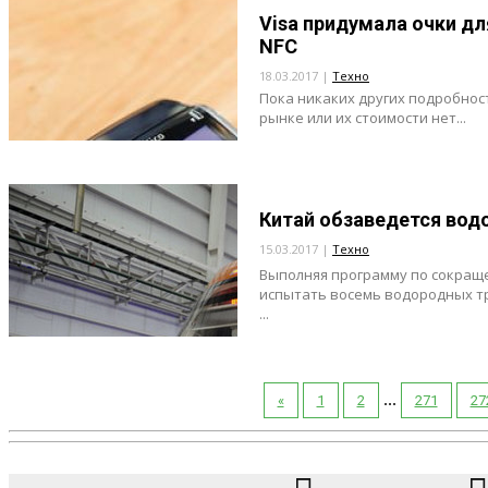
Visa придумала очки дл
NFC
18.03.2017 |
Техно
Пока никаких других подробнос
рынке или их стоимости нет...
Китай обзаведется во
15.03.2017 |
Техно
Выполняя программу по сокращ
испытать восемь водородных тр
...
...
«
1
2
271
27