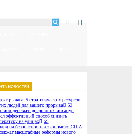
ГЛАВНАЯ
ПОЛИТИКА
ОБЩЕСТВО
БИЗНЕС
МИР
НТА НОВОСТЕЙ
ект рычага: 5 стратегических ресурсов
гих людей для вашего прорыва
53
лион деревьев досрочно: Сингапур
ел эффективный способ снизить
пературу на улицах
65
млрд на безопасность и экономию: США
держат масштабные реформы нового