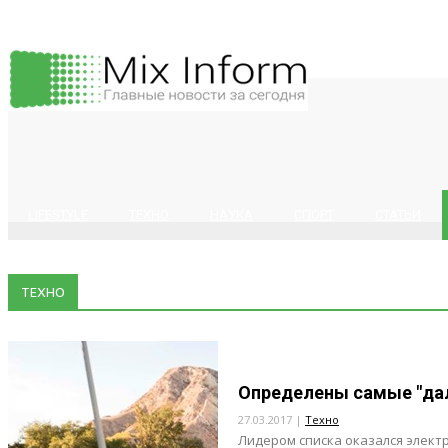
LIFESTYLE
ТЕХНО
НАУКА
СПОРТ
СТАТЬИ
ТЕХНО
Определены самые "да
27.03.2017 |
Техно
Лидером списка оказался электро