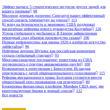
Эффект рычага: 5 стратегических ресурсов других людей для
вашего прорыва
98
Миллион деревьев досрочно: Сингапур нашел эффективный
способ снизить температуру на улицах
113
$1 млрд на безопасность и экономию: США поддержат
масштабные реформы нового руководства Колумбии
126
Угроза глобального дисбаланса: В Европе зафиксирован
рекордный спад объемов производства сахара
106
Первые инфлюенсеры: как иконы 1920-х изобрели искусство
лайфстайла
96
Нефтяные артерии Шухова: как российская инженерия
создала глобальный стандарт
93
Многомиллиардное поглощение: инвесторы из США
договорились о покупке авиакомпании easyJet
100
Возвращение к переговорам с Брюсселем: Исландия
определилась с датой общенационального голосования
115
Реформа миграционного права: Болгария готовится ввести
обязательный ценз проживания для резидентов
89
Блокировка финансовых платформ: Минфин США внес две
криптовалютные биржи в черный список
122
Все новости