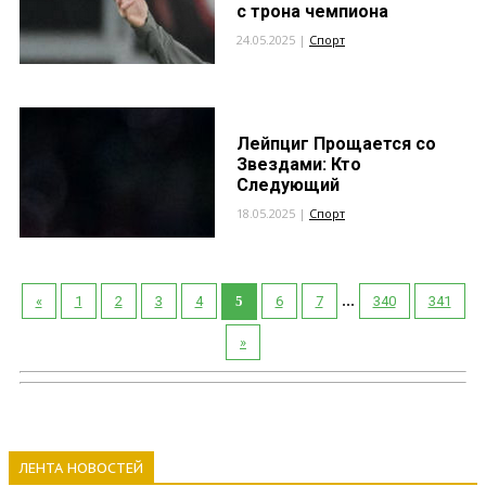
с трона чемпиона
24.05.2025 |
Спорт
Лейпциг Прощается со
Звездами: Кто
Следующий
18.05.2025 |
Спорт
...
«
1
2
3
4
5
6
7
340
341
»
ЛЕНТА НОВОСТЕЙ