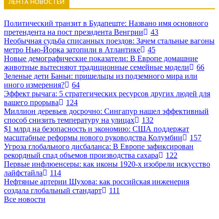
ЛЕНТА НОВОСТЕЙ
Политический транзит в Будапеште: Названо имя основного
претендента на пост президента Венгрии
43
Необычная судьба списанных поездов: Зачем стальные вагоны
метро Нью-Йорка затопили в Атлантике
45
Новые демографические показатели: В Европе домашние
животные вытесняют традиционные семейные модели
66
Зеленые дети Баньи: пришельцы из подземного мира или
иного измерения?
64
Эффект рычага: 5 стратегических ресурсов других людей для
вашего прорыва
124
Миллион деревьев досрочно: Сингапур нашел эффективный
способ снизить температуру на улицах
132
$1 млрд на безопасность и экономию: США поддержат
масштабные реформы нового руководства Колумбии
157
Угроза глобального дисбаланса: В Европе зафиксирован
рекордный спад объемов производства сахара
122
Первые инфлюенсеры: как иконы 1920-х изобрели искусство
лайфстайла
114
Нефтяные артерии Шухова: как российская инженерия
создала глобальный стандарт
111
Все новости