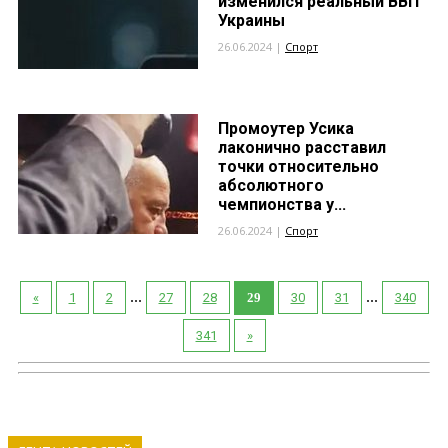
изменился реальный ВВП
Украины
26.06.2024 |
Спорт
Промоутер Усика
лаконично расставил
точки относительно
абсолютного
чемпионства у...
26.06.2024 |
Спорт
...
...
«
1
2
27
28
29
30
31
340
341
»