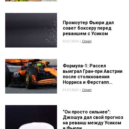
Промоутер Фьюри дал
совет боксеру перед
реваншем с Усиком
02.07.2024 |
Спорт
Формула-1: Рассел
выиграл Гран-при Австрии
после столкновения
Норриса и Ферстапп...
01.07.2024 |
Спорт
"Он просто сильнее":
Джошуа дал свой прогноз
на реванш между Усиком
и Фьюри