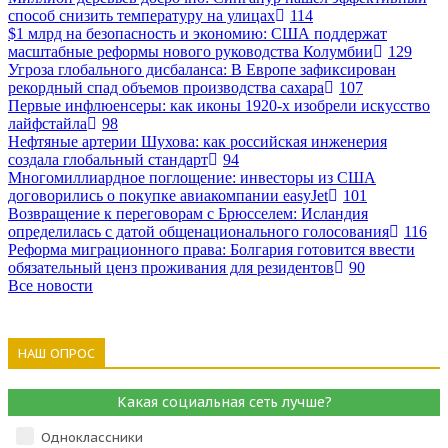
способ снизить температуру на улицах
114
$1 млрд на безопасность и экономию: США поддержат
масштабные реформы нового руководства Колумбии
129
Угроза глобального дисбаланса: В Европе зафиксирован
рекордный спад объемов производства сахара
107
Первые инфлюенсеры: как иконы 1920-х изобрели искусство
лайфстайла
98
Нефтяные артерии Шухова: как российская инженерия
создала глобальный стандарт
94
Многомиллиардное поглощение: инвесторы из США
договорились о покупке авиакомпании easyJet
101
Возвращение к переговорам с Брюсселем: Исландия
определилась с датой общенационального голосования
116
Реформа миграционного права: Болгария готовится ввести
обязательный ценз проживания для резидентов
90
Все новости
НАШ ОПРОС
Какая социальная сеть лучше?
Одноклассники