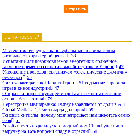
Отправить
ЛЕНТА НОВОСТЕЙ
Мастерство очереди: как невербальные правила толпы
раскрывают характер общества
38
Испытание для возобновляемой энергетики: солнечное
затмение временно сократит выработку тока в Европе
47
Укрощение проводов: организуем «электрические джунгли»
без затрат
55
Сила характера: как Шарлиз Терон в 51 год меняет правила
игры в киноиндустрии
47
Открытый пирог с курицей и грибами: секреты песочной
основы без глютена
79
Перестройка медиарынка: Disney избавляется от доли в A+E
Global Media за 1,2 миллиарда долларов
59
Теневые сигналы: почему мозг запрещает нам щекотать самих
себя
61
Устойчивость к кризису: как модный дом Chanel увеличил
выручку на 16% вопреки спаду в отрасли
58