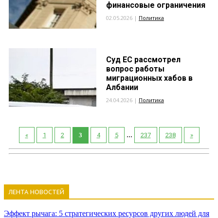
финансовые ограничения
02.05.2026 |
Политика
Суд ЕС рассмотрел
вопрос работы
миграционных хабов в
Албании
24.04.2026 |
Политика
...
«
1
2
3
4
5
237
238
»
ЛЕНТА НОВОСТЕЙ
Эффект рычага: 5 стратегических ресурсов других людей для