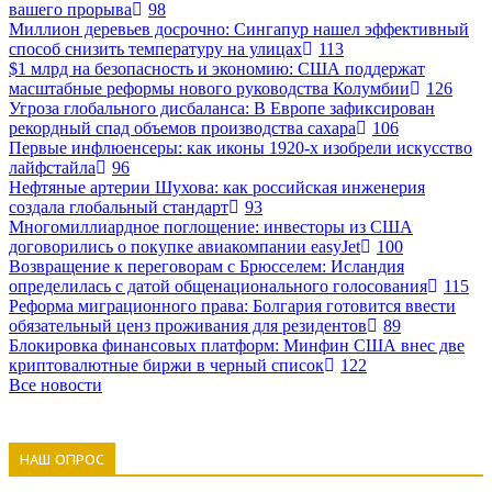
вашего прорыва
98
Миллион деревьев досрочно: Сингапур нашел эффективный
способ снизить температуру на улицах
113
$1 млрд на безопасность и экономию: США поддержат
масштабные реформы нового руководства Колумбии
126
Угроза глобального дисбаланса: В Европе зафиксирован
рекордный спад объемов производства сахара
106
Первые инфлюенсеры: как иконы 1920-х изобрели искусство
лайфстайла
96
Нефтяные артерии Шухова: как российская инженерия
создала глобальный стандарт
93
Многомиллиардное поглощение: инвесторы из США
договорились о покупке авиакомпании easyJet
100
Возвращение к переговорам с Брюсселем: Исландия
определилась с датой общенационального голосования
115
Реформа миграционного права: Болгария готовится ввести
обязательный ценз проживания для резидентов
89
Блокировка финансовых платформ: Минфин США внес две
криптовалютные биржи в черный список
122
Все новости
НАШ ОПРОС