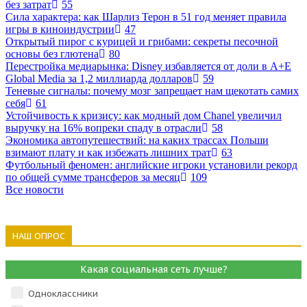
без затрат
55
Сила характера: как Шарлиз Терон в 51 год меняет правила
игры в киноиндустрии
47
Открытый пирог с курицей и грибами: секреты песочной
основы без глютена
80
Перестройка медиарынка: Disney избавляется от доли в A+E
Global Media за 1,2 миллиарда долларов
59
Теневые сигналы: почему мозг запрещает нам щекотать самих
себя
61
Устойчивость к кризису: как модный дом Chanel увеличил
выручку на 16% вопреки спаду в отрасли
58
Экономика автопутешествий: на каких трассах Польши
взимают плату и как избежать лишних трат
63
Футбольный феномен: английские игроки установили рекорд
по общей сумме трансферов за месяц
109
Все новости
НАШ ОПРОС
Какая социальная сеть лучше?
Одноклассники