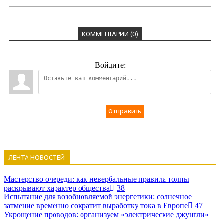
КОММЕНТАРИИ (0)
Войдите:
Отправить
ЛЕНТА НОВОСТЕЙ
Мастерство очереди: как невербальные правила толпы
раскрывают характер общества
38
Испытание для возобновляемой энергетики: солнечное
затмение временно сократит выработку тока в Европе
47
Укрощение проводов: организуем «электрические джунгли»