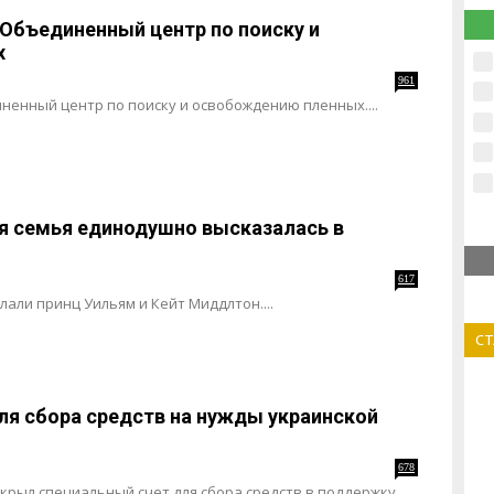
 Объединенный центр по поиску и
х
961
ненный центр по поиску и освобождению пленных....
я семья единодушно высказалась в
617
али принц Уильям и Кейт Миддлтон....
С
ля сбора средств на нужды украинской
678
рыл специальный счет для сбора средств в поддержку