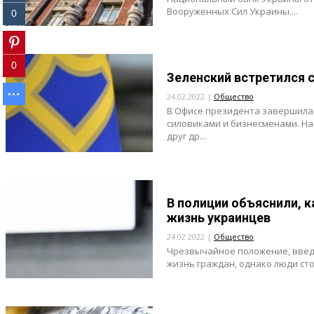
Вооруженных Сил Украины....
0
0
Зеленский встретился 
24.02.2022 |
Общество
В Офисе президента завершилас
силовиками и бизнесменами. На
друг др...
В полиции объяснили, 
жизнь украинцев
24.02.2022 |
Общество
Чрезвычайное положение, введе
жизнь граждан, однако люди сто