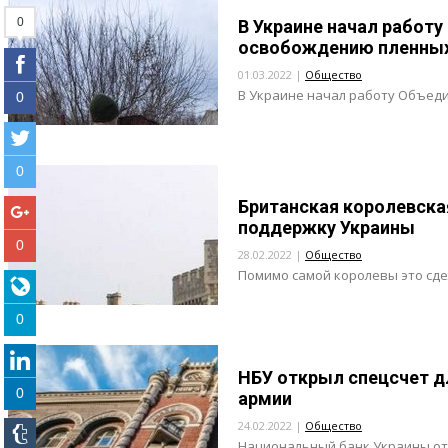
0
В Украине начал работу
освобождению пленны
01.03.2022 |
Общество
В Украине начал работу Объеди
0
0
Британская королевска
поддержку Украины
0
28.02.2022 |
Общество
Помимо самой королевы это сдел
0
НБУ открыл спецсчет д
0
армии
24.02.2022 |
Общество
Национальный банк Украины отк