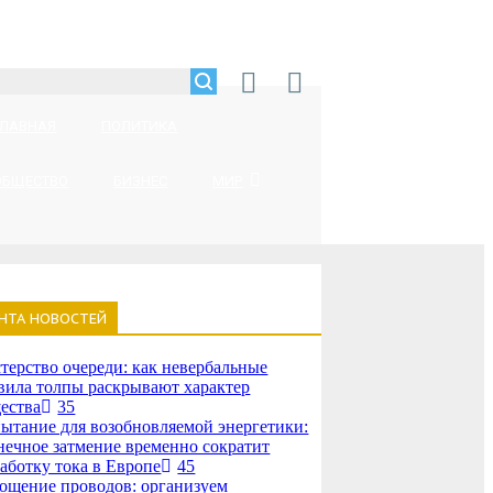
ГЛАВНАЯ
ПОЛИТИКА
ОБЩЕСТВО
БИЗНЕС
МИР
НТА НОВОСТЕЙ
терство очереди: как невербальные
вила толпы раскрывают характер
ества
35
ытание для возобновляемой энергетики:
нечное затмение временно сократит
аботку тока в Европе
45
ощение проводов: организуем