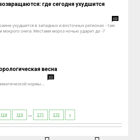
возвращаются: где сегодня ухудшится
430
краине ухудшится в западных и восточных регионах - там
и мокрого снега. Местами мороз ночью ударит до -7
еорологическая весна
443
иматической нормы....
...
124
125
271
272
»