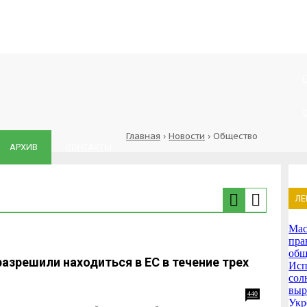
Главная
›
Новости
›
Общество
АРХИВ
КОНТАКТЫ
ЛЕ
Мас
пра
общ
азрешили находиться в ЕС в течение трех
Исп
сол
выр
440
Укр