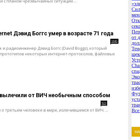
 с планом чрезвычайных ситуаций....
«эл
Сил
мен
Отк
сек
Пер
rnet Дэвид Боггс умер в возрасте 71 года
от 
1045
дол
и радиоинженер Дэвид Боггс (David Boggs), который
Тен
 прототипов некоторых интернет-протоколов, файловых
щек
Уст
Cha
спа
Эко
тра
изб
Фут
у вылечили от ВИЧ необычным способом
уст
923
тра
 третьем человеке в мире, излечившемся от ВИЧ. ...
Все
Н