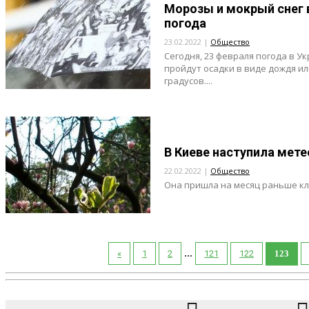
Морозы и мокрый снег 
погода
23.02.2022 |
Общество
Сегодня, 23 февраля погода в У
пройдут осадки в виде дождя ил
градусов....
В Киеве наступила мет
22.02.2022 |
Общество
Она пришла на месяц раньше кл
...
«
1
2
121
122
123