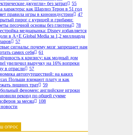
ектрические джунгли» без затрат
55
а характера: как Шарлиз Терон в 51 год
яет правила игры в киноиндустрии
47
рытый пирог с курицей и грибами:
реты песочной основы без глютена
78
естройка медиарынка: Disney избавляется
доли в A+E Global Media за 1,2 миллиарда
ларов
57
евые сигналы: почему мозг запрещает нам
отать самих себя
61
ойчивость к кризису: как модный дом
nel увеличил выручку на 16% вопреки
ду в отрасли
57
номика автопутешествий: на каких
ссах Польши взимают плату и как
ежать лишних трат
59
больный феномен: английские игроки
ановили рекорд по общей сумме
нсферов за месяц
108
 новости
АШ ОПРОС