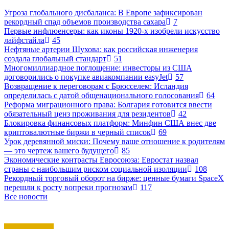
Угроза глобального дисбаланса: В Европе зафиксирован
рекордный спад объемов производства сахара
7
Первые инфлюенсеры: как иконы 1920-х изобрели искусство
лайфстайла
45
Нефтяные артерии Шухова: как российская инженерия
создала глобальный стандарт
51
Многомиллиардное поглощение: инвесторы из США
договорились о покупке авиакомпании easyJet
57
Возвращение к переговорам с Брюсселем: Исландия
определилась с датой общенационального голосования
64
Реформа миграционного права: Болгария готовится ввести
обязательный ценз проживания для резидентов
42
Блокировка финансовых платформ: Минфин США внес две
криптовалютные биржи в черный список
69
Урок деревянной миски: Почему ваше отношение к родителям
— это чертеж вашего будущего
85
Экономические контрасты Евросоюза: Евростат назвал
страны с наибольшим риском социальной изоляции
108
Рекордный торговый оборот на бирже: ценные бумаги SpaceX
перешли к росту вопреки прогнозам
117
Все новости