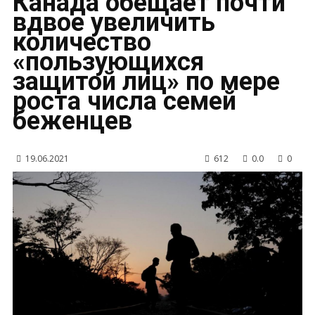
Канада обещает почти
вдвое увеличить
количество
«пользующихся
защитой лиц» по мере
роста числа семей
беженцев
19.06.2021
612
0.0
0