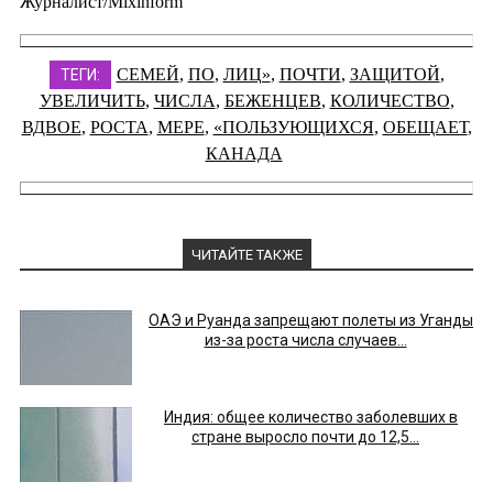
Журналист/Mixinform
СЕМЕЙ
,
ПО
,
ЛИЦ»
,
ПОЧТИ
,
ЗАЩИТОЙ
,
ТЕГИ:
УВЕЛИЧИТЬ
,
ЧИСЛА
,
БЕЖЕНЦЕВ
,
КОЛИЧЕСТВО
,
ВДВОЕ
,
РОСТА
,
МЕРЕ
,
«ПОЛЬЗУЮЩИХСЯ
,
ОБЕЩАЕТ
,
КАНАДА
ЧИТАЙТЕ ТАКЖЕ
ОАЭ и Руанда запрещают полеты из Уганды
из-за роста числа случаев...
Индия: общее количество заболевших в
стране выросло почти до 12,5...