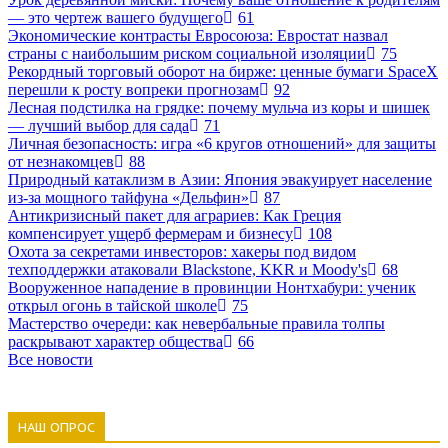
— это чертеж вашего будущего
61
Экономические контрасты Евросоюза: Евростат назвал
страны с наибольшим риском социальной изоляции
75
Рекордный торговый оборот на бирже: ценные бумаги SpaceX
перешли к росту вопреки прогнозам
92
Лесная подстилка на грядке: почему мульча из коры и шишек
— лучший выбор для сада
71
Личная безопасность: игра «6 кругов отношений» для защиты
от незнакомцев
88
Природный катаклизм в Азии: Япония эвакуирует население
из-за мощного тайфуна «Дельфин»
87
Антикризисный пакет для аграриев: Как Греция
компенсирует ущерб фермерам и бизнесу
108
Охота за секретами инвесторов: хакеры под видом
техподдержки атаковали Blackstone, KKR и Moody's
68
Вооруженное нападение в провинции Нонтхабури: ученик
открыл огонь в тайской школе
75
Мастерство очереди: как невербальные правила толпы
раскрывают характер общества
66
Все новости
НАШ ОПРОС