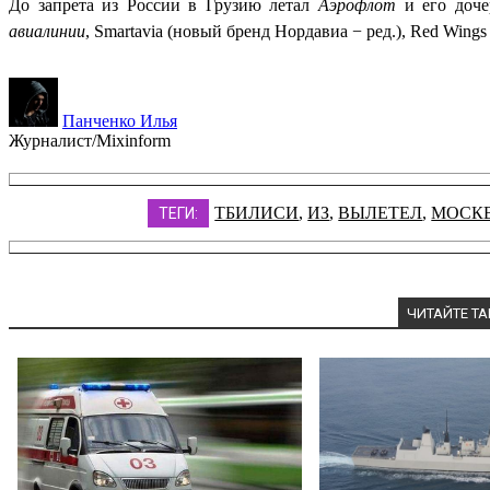
До запрета из России в Грузию летал
Аэрофлот
и его доче
авиалинии
, Smartavia (новый бренд Нордавиа − ред.), Red Wing
Панченко Илья
Журналист/Mixinform
ТБИЛИСИ
,
ИЗ
,
ВЫЛЕТЕЛ
,
МОСК
ТЕГИ:
ЧИТАЙТЕ Т