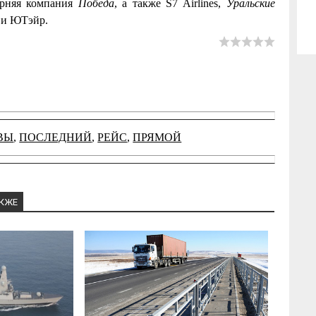
рняя компания
Победа
, а также S7 Airlines,
Уральские
s и ЮТэйр.
ВЫ
,
ПОСЛЕДНИЙ
,
РЕЙС
,
ПРЯМОЙ
АКЖЕ