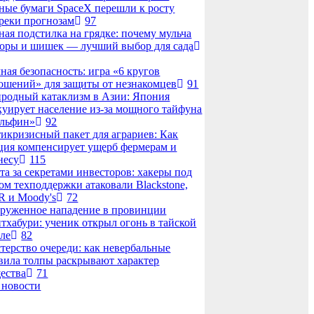
ные бумаги SpaceX перешли к росту
реки прогнозам
97
ная подстилка на грядке: почему мульча
коры и шишек — лучший выбор для сада
ная безопасность: игра «6 кругов
ошений» для защиты от незнакомцев
91
родный катаклизм в Азии: Япония
куирует население из-за мощного тайфуна
льфин»
92
икризисный пакет для аграриев: Как
ция компенсирует ущерб фермерам и
несу
115
та за секретами инвесторов: хакеры под
ом техподдержки атаковали Blackstone,
 и Moody's
72
руженное нападение в провинции
тхабури: ученик открыл огонь в тайской
ле
82
терство очереди: как невербальные
вила толпы раскрывают характер
ества
71
 новости