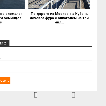
ве сломался
По дороге из Москвы на Кубань
ти эсминцев
исчезла фура с алкоголем на три
ии
мил...
И (0)
:
равить