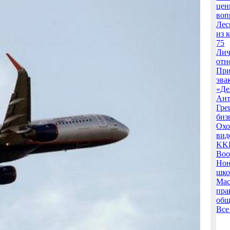
цен
воп
Лес
из 
75
Лич
отн
При
эва
«Де
Ант
Гре
биз
Охо
вид
KKR
Воо
Нон
шко
Мас
пра
общ
Все