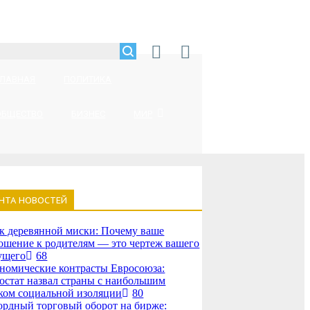
ГЛАВНАЯ
ПОЛИТИКА
ОБЩЕСТВО
БИЗНЕС
МИР
НТА НОВОСТЕЙ
к деревянной миски: Почему ваше
ошение к родителям — это чертеж вашего
ущего
68
номические контрасты Евросоюза:
остат назвал страны с наибольшим
ком социальной изоляции
80
ордный торговый оборот на бирже: