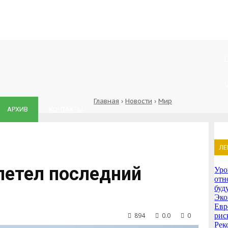
Главная
›
Новости
›
Мир
АРХИВ
КОНТАКТЫ
ЛЕ
летел последний
Уро
отн
буд
Эко
Евр
894
0.0
0
рис
Рек