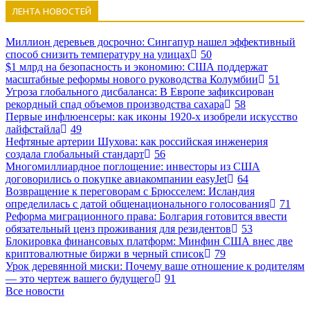
ЛЕНТА НОВОСТЕЙ
Миллион деревьев досрочно: Сингапур нашел эффективный
способ снизить температуру на улицах
50
$1 млрд на безопасность и экономию: США поддержат
масштабные реформы нового руководства Колумбии
51
Угроза глобального дисбаланса: В Европе зафиксирован
рекордный спад объемов производства сахара
58
Первые инфлюенсеры: как иконы 1920-х изобрели искусство
лайфстайла
49
Нефтяные артерии Шухова: как российская инженерия
создала глобальный стандарт
56
Многомиллиардное поглощение: инвесторы из США
договорились о покупке авиакомпании easyJet
64
Возвращение к переговорам с Брюсселем: Исландия
определилась с датой общенационального голосования
71
Реформа миграционного права: Болгария готовится ввести
обязательный ценз проживания для резидентов
53
Блокировка финансовых платформ: Минфин США внес две
криптовалютные биржи в черный список
79
Урок деревянной миски: Почему ваше отношение к родителям
— это чертеж вашего будущего
91
Все новости