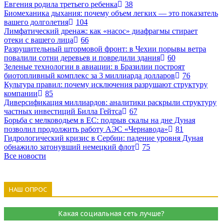
Евгения родила третьего ребенка
38
Биомеханика дыхания: почему объем легких — это показатель
вашего долголетия
104
Лимфатический дренаж: как «насос» диафрагмы стирает
отеки с вашего лица
66
Разрушительный штормовой фронт: в Чехии порывы ветра
повалили сотни деревьев и повредили здания
60
Зеленые технологии в авиации: в Бразилии построят
биотопливный комплекс за 3 миллиарда долларов
76
Культура правил: почему исключения разрушают структуру
компании
85
Диверсификация миллиардов: аналитики раскрыли структуру
частных инвестиций Билла Гейтса
67
Борьба с мелководьем в ЕС: подрыв скалы на дне Дуная
позволил продолжить работу АЭС «Чернавода»
81
Гидрологический кризис в Сербии: падение уровня Дуная
обнажило затонувший немецкий флот
75
Все новости
НАШ ОПРОС
Какая социальная сеть лучше?